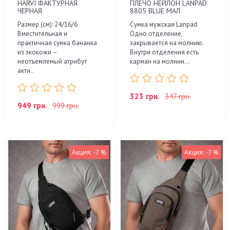
HARVI ФАКТУРНАЯ
ПЛЕЧО НЕЙЛОН LANPAD
ЧЕРНАЯ
8805 BLUE МАЛ
Размер (см): 24/16/6
Сумка мужская Lanpad.
Вместительная и
Одно отделение,
практичная сумка бананка
закрывается на молнию.
из экокожи –
Внутри отделения есть
неотъемлемый атрибут
карман на молнии...
акти..
323 грн.
347 грн.
949 грн.
999 грн.
Акция: -7 %
Акция: -7 %