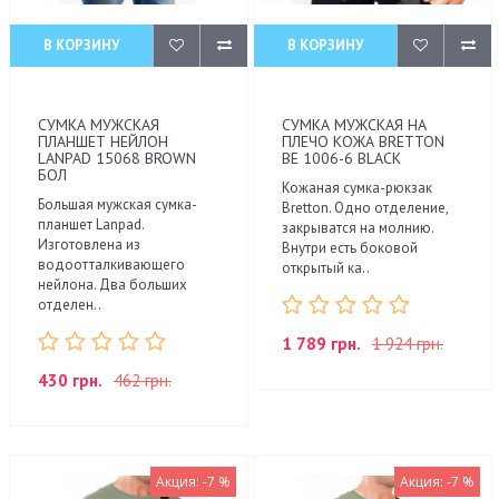
В КОРЗИНУ
В КОРЗИНУ
СУМКА МУЖСКАЯ
СУМКА МУЖСКАЯ НА
ПЛАНШЕТ НЕЙЛОН
ПЛЕЧО КОЖА BRETTON
LANPAD 15068 BROWN
BE 1006-6 BLACK
БОЛ
Кожаная сумка-рюкзак
Большая мужская сумка-
Bretton. Одно отделение,
планшет Lanpad.
закрыватся на молнию.
Изготовлена из
Внутри есть боковой
водоотталкивающего
открытый ка..
нейлона. Два больших
отделен..
1 789 грн.
1 924 грн.
430 грн.
462 грн.
Акция: -7 %
Акция: -7 %