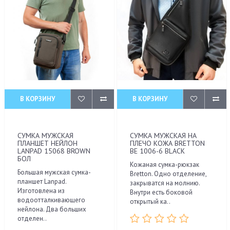
В КОРЗИНУ
В КОРЗИНУ
СУМКА МУЖСКАЯ
СУМКА МУЖСКАЯ НА
ПЛАНШЕТ НЕЙЛОН
ПЛЕЧО КОЖА BRETTON
LANPAD 15068 BROWN
BE 1006-6 BLACK
БОЛ
Кожаная сумка-рюкзак
Большая мужская сумка-
Bretton. Одно отделение,
планшет Lanpad.
закрыватся на молнию.
Изготовлена из
Внутри есть боковой
водоотталкивающего
открытый ка..
нейлона. Два больших
отделен..