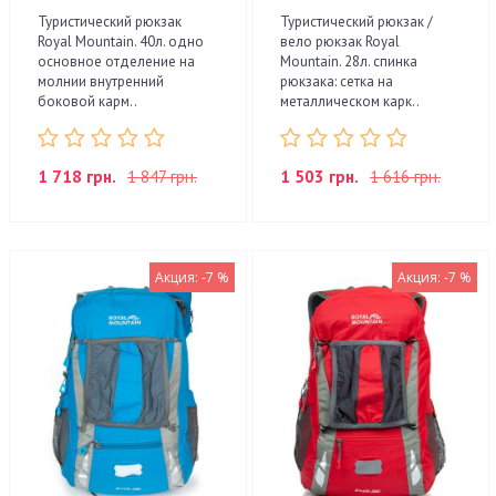
Туристический рюкзак
Туристический рюкзак /
Royal Mountain. 40л. одно
вело рюкзак Royal
основное отделение на
Mountain. 28л. спинка
молнии внутренний
рюкзака: сетка на
боковой карм..
металлическом карк..
1 718 грн.
1 847 грн.
1 503 грн.
1 616 грн.
Акция: -7 %
Акция: -7 %