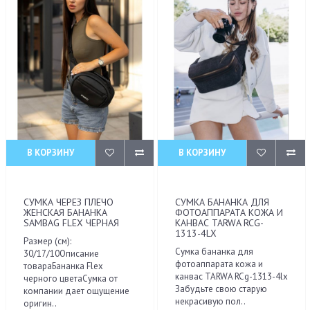
В КОРЗИНУ
В КОРЗИНУ
СУМКА ЧЕРЕЗ ПЛЕЧО
СУМКА БАНАНКА ДЛЯ
ЖЕНСКАЯ БАНАНКА
ФОТОАППАРАТА КОЖА И
SAMBAG FLEX ЧЕРНАЯ
КАНВАС TARWA RCG-
1313-4LX
Размер (см):
Сумка бананка для
30/17/10Описание
фотоаппарата кожа и
товараБананка Flex
канвас TARWA RCg-1313-4lx
черного цветаСумка от
Забудьте свою старую
компании дает ощущение
некрасивую пол..
оригин..