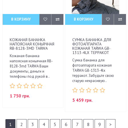
В КОРЗИНУ
В КОРЗИНУ
КОЖАНАЯ БАНАНКА
СУМКА БАНАНКА ДЛЯ
НАПОЯСНАЯ КОНЬЯЧНАЯ
ФОТОАППАРАТА
RB-8128-3MD TARWA
КОЖАНАЯ TARWA GB-
1313-4LX ТЕРРАКОТ
Кожаная бананка
Сумка бананка для
напоясная коньячная RB-
фотоаппарата кожаная
8128-3md TARWA Ваши
TARWA GB-1313-4lx
документы, деньги и
терракот. Забудьте свою
телефоны под рукой в..
старую некрасивую..
1 750 грн.
5 459 грн.
1
2
3
4
5
6
7
8
9
>