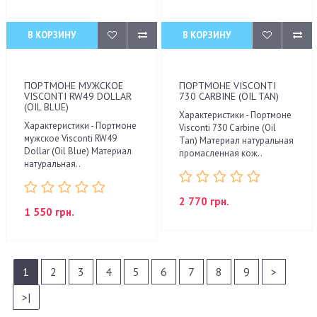
В КОРЗИНУ
В КОРЗИНУ
ПОРТМОНЕ МУЖСКОЕ
ПОРТМОНЕ VISCONTI
VISCONTI RW49 DOLLAR
730 CARBINE (OIL TAN)
(OIL BLUE)
Характеристики - Портмоне
Характеристики - Портмоне
Visconti 730 Carbine (Oil
мужское Visconti RW49
Tan) Материал натуральная
Dollar (Oil Blue) Материал
промасленная кож..
натуральная..
2 770 грн.
1 550 грн.
1
2
3
4
5
6
7
8
9
>
>|