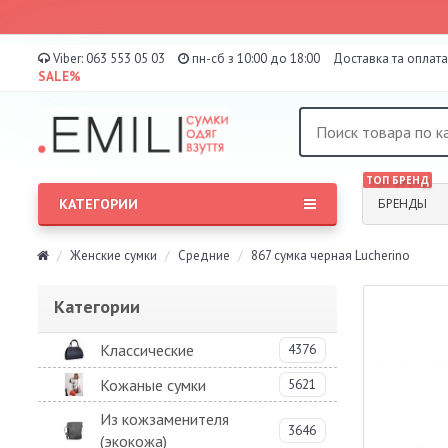
Viber:
063 553 05 03
пн-сб з 10:00 до 18:00
Доставка та оплата
SALE%
ТОП БРЕНД
КАТЕГОРИИ
БРЕНДЫ
Женские сумки
Средние
867 сумка черная Lucherino
Категории
Классические
4376
Кожаные сумки
5621
Из кожзаменителя
3646
(экокожа)