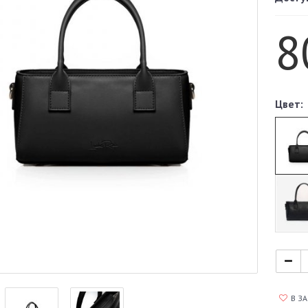
8
Цвет:
В З