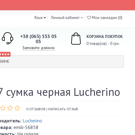
Язык
Личный кабинет
Мои закладки (0)
+38 (063) 553 05
КОРЗИНА ПОКУПОК
03
0 товар(ов) - 0 грн.
Замовити дзвінок
★★★★
ЗИНЕ
7 сумка черная Lucherino
0 ОТЗЫВОВ
|
НАПИСАТЬ ОТЗЫВ
водитель:
Lucherino
овара:
emili-56858
пность:
На складе