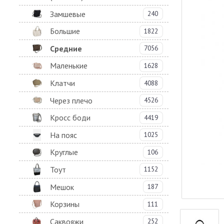
Замшевые
240
Большие
1822
Средние
7056
Маленькие
1628
Клатчи
4088
Через плечо
4526
Кросс боди
4419
На пояс
1025
Круглые
106
Тоут
1152
Мешок
187
Корзины
111
Саквояжи
252