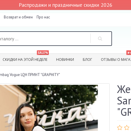
Распродажи и праздничные скидки 2026
Возврат и обмен
Про нас
SALE%
★
СКИДКИ НА ЭТОЙ НЕДЕЛЕ
НОВИНКИ
БЛОГ
ОТЗЫВЫ О МАГА
ambag Vogue LQH ПРИНТ "GRAPHITY"
Же
Sa
"G