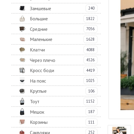
Замшевые
240
Большие
1822
Средние
7056
Маленькие
1628
Клатчи
4088
Через плечо
4526
Кросс боди
4419
На пояс
1025
Круглые
106
Тоут
1152
Мешок
187
Корзины
111
Саквояжи
252