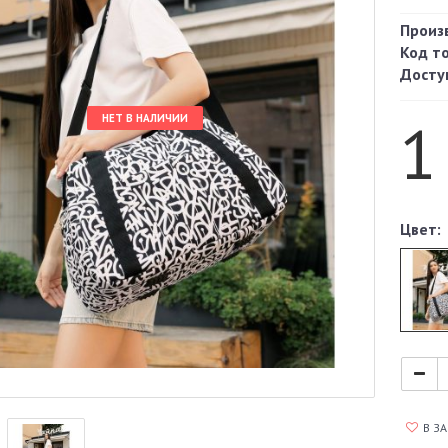
Произ
Код т
Досту
1
НЕТ В НАЛИЧИИ
Цвет:
В З