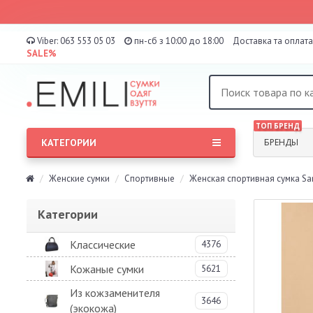
Viber:
063 553 05 03
пн-сб з 10:00 до 18:00
Доставка та оплата
SALE%
ТОП БРЕНД
КАТЕГОРИИ
БРЕНДЫ
Женские сумки
Спортивные
Женская спортивная сумка S
Категории
Классические
4376
Кожаные сумки
5621
Из кожзаменителя
3646
(экокожа)