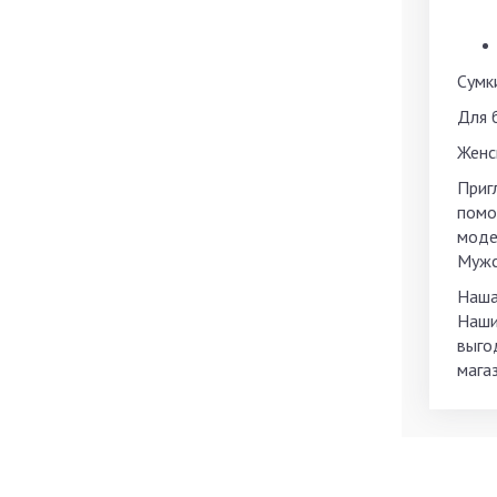
Сумк
Для 
Женс
Приг
помо
моде
Мужск
Наша
Наши
выго
мага