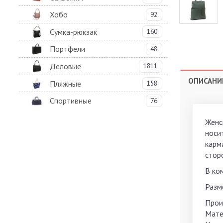
Хобо
92
Сумка-рюкзак
160
Портфели
48
Деловые
1811
ОПИСАНИ
Пляжные
158
Спортивные
76
Женс
носи
карм
стор
В ко
Разме
Прои
Мате