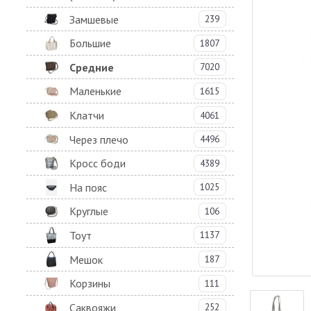
Замшевые
239
Большие
1807
Средние
7020
Маленькие
1615
Клатчи
4061
Через плечо
4496
Кросс боди
4389
На пояс
1025
Круглые
106
Тоут
1137
Мешок
187
Корзины
111
Саквояжи
252