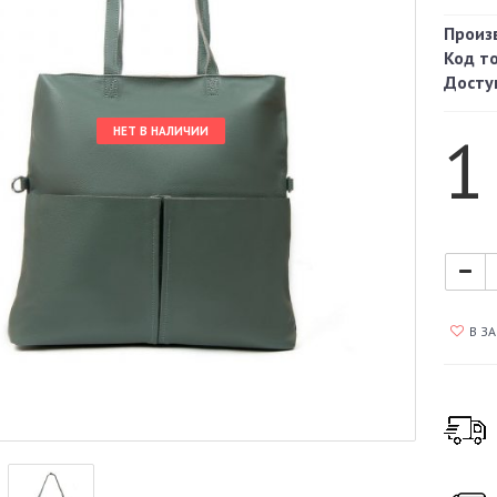
Произ
Код т
Досту
1
НЕТ В НАЛИЧИИ
В З