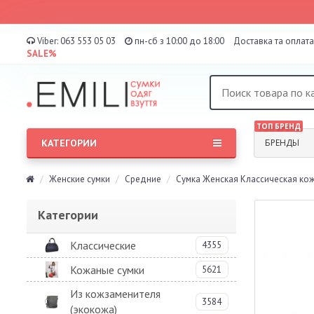
Viber:
063 553 05 03
пн-сб з 10:00 до 18:00
Доставка та оплата
SALE%
ТОП БРЕНД
КАТЕГОРИИ
БРЕНДЫ
Женские сумки
Средние
Сумка Женская Классическая кож
Категории
Классические
4355
Кожаные сумки
5621
Из кожзаменителя
3584
(экокожа)