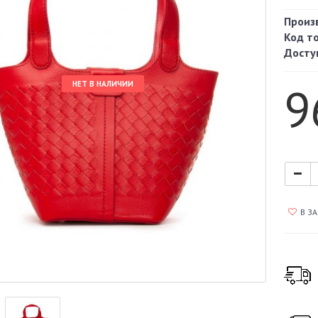
Произ
Код т
Досту
9
НЕТ В НАЛИЧИИ
В З