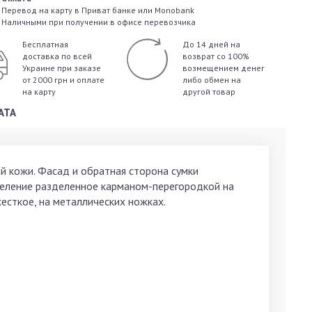
Перевод на карту в Приват банке или Monobank
Наличными при получении в офисе перевозчика
Бесплатная
До 14 дней на
доставка по всей
возврат со 100%
Украине
при заказе
возмещением денег
от 2000 грн и оплате
либо обмен на
на карту
другой товар
АТА
ой кожи. Фасад и обратная сторона сумки
деление разделенное карманом-перегородкой на
есткое, на металлических ножках.