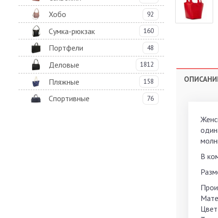
Хобо
92
Сумка-рюкзак
160
Портфели
48
Деловые
1812
ОПИСАНИ
Пляжные
158
Спортивные
76
Женс
один
молн
В ко
Разме
Прои
Мате
Цвет