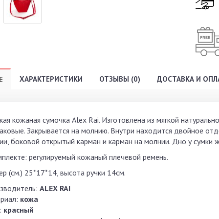
ХАРАКТЕРИСТИКИ
ОТЗЫВЫ (0)
ДОСТАВКА И ОПЛ
Е
кая кожаная сумочка Alex Rai. Изготовлена из мягкой натуральн
аковые. Закрывается на молнию. Внутри находится двойное от
ии, боковой открытый карман и карман на молнии. Дно у сумки ж
мплекте: регулируемый кожаный плечевой ремень.
р (см.) 25*17*14, высота ручки 14см.
зводитель:
ALEX RAI
риал:
кожа
:
красный