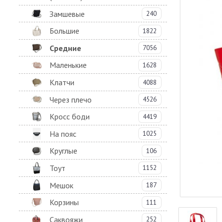
Замшевые
240
Большие
1822
Средние
7056
Маленькие
1628
Клатчи
4088
Через плечо
4526
Кросс боди
4419
На пояс
1025
Круглые
106
Тоут
1152
Мешок
187
Корзины
111
Саквояжи
252