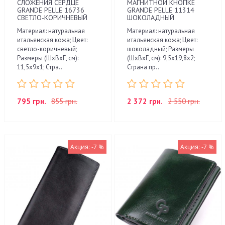
СЛОЖЕНИЯ СЕРДЦЕ
МАГНИТНОЙ КНОПКЕ
GRANDE PELLE 16736
GRANDE PELLE 11314
СВЕТЛО-КОРИЧНЕВЫЙ
ШОКОЛАДНЫЙ
Материал: натуральная
Материал: натуральная
итальянская кожа; Цвет:
итальянская кожа; Цвет:
светло-коричневый;
шоколадный; Размеры
Размеры (ШхВхГ, см):
(ШхВхГ, см): 9,5х19,8х2;
11,5х9х1; Стра..
Страна пр..
795 грн.
855 грн.
2 372 грн.
2 550 грн.
Акция: -7 %
Акция: -7 %