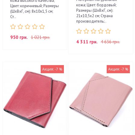
кожа высокого качества;
кожа; Цвет: бордовый;
Цвет: коричневый; Размеры
Размеры (ШхВхГ, см):
(ШхВхГ, см): 8х10х1,5 см;
21х10,5х2 см; Страна
Ст..
производитель:..
950 грн.
1 021 грн.
4 311 грн.
4 636 грн.
Акция: -7 %
Акция: -7 %