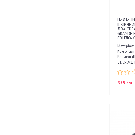
НАДІЙНИ
ШКІРЯНИ
ДВА СКЛ
GRANDE 
СВІТЛО-
Матеріал:
Колір: св
Розміри (Ш
11,5х9х1;
855 грн.