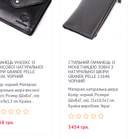
АНЕЦЬ УНІСЕКС ІЗ
СТИЛЬНИЙ ГАМАНЕЦЬ ІЗ
ЯНСОВОЇ НАТУРАЛЬНОЇ
МОНЕТНИЦЕЮ ЗОВНІ З
ІРИ GRANDE PELLE
НАТУРАЛЬНОЇ ШКІРИ
806 ЧОРНИЙ
GRANDE PELLE 11646
ЧОРНИЙ
ір: чорний; Матеріал:
Матеріал: натуральна шкіра;
уральна шкіра високої
Колір: чорний; Розміри
ті; Розмір (ШхВхГ, см):
(ШхВхГ, см): 21х10,5х2 см;
х9х1,5 см; Країна ..
Країна виробник: Украї..
68 грн.
3454 грн.