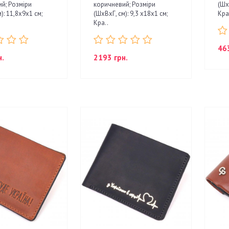
й; Розміри
коричневий; Розміри
(Шх
): 11,8х9х1 см;
(ШхВхГ, см): 9,3 х18х1 см;
Кра
Кра..
46
н.
2193 грн.