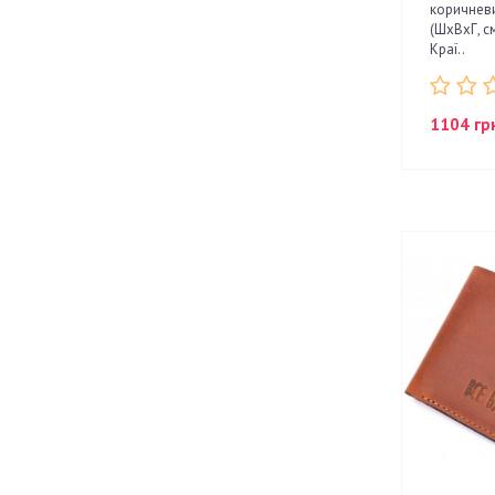
коричневи
(ШхВхГ, см
Краї..
1104 гр