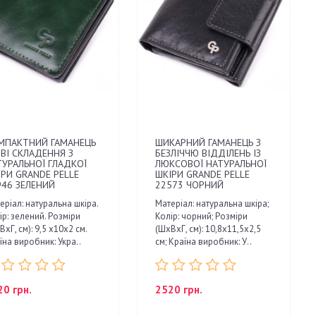
МПАКТНИЙ ГАМАНЕЦЬ
ШИКАРНИЙ ГАМАНЕЦЬ З
ВІ СКЛАДЕННЯ З
БЕЗЛІЧЧЮ ВІДДІЛЕНЬ ІЗ
ТУРАЛЬНОЇ ГЛАДКОЇ
ЛЮКСОВОЇ НАТУРАЛЬНОЇ
ІРИ GRANDE PELLE
ШКІРИ GRANDE PELLE
946 ЗЕЛЕНИЙ
22573 ЧОРНИЙ
еріал: натуральна шкіра.
Матеріал: натуральна шкіра;
ір: зелений. Розміри
Колір: чорний; Розміри
ВхГ, см): 9,5 х10х2 см.
(ШхВхГ, см): 10,8х11,5х2,5
їна виробник: Укра..
см; Країна виробник: У..
20 грн.
2520 грн.