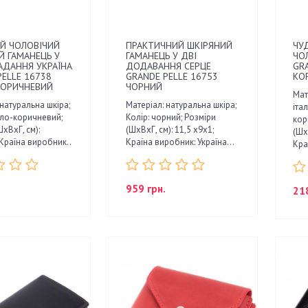
Й ЧОЛОВІЧИЙ
ПРАКТИЧНИЙ ШКІРЯНИЙ
ЧУ
Й ГАМАНЕЦЬ У
ГАМАНЕЦЬ У ДВІ
ЧО
АДАННЯ УКРАЇНА
ДОДАВАННЯ СЕРЦЕ
GR
PELLE 16738
GRANDE PELLE 16753
КО
КОРИЧНЕВИЙ
ЧОРНИЙ
Мат
 натуральна шкіра;
Матеріал: натуральна шкіра;
італ
ітло-коричневий;
Колір: чорний; Розміри
кор
хВхГ, см):
(ШхВхГ, см): 11,5 х9х1;
(Шх
 Країна виробник..
Країна виробник: Україна...
Краї
959 грн.
21