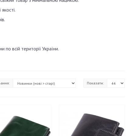
віжий товар з мінімальною націнкою.
якості.
ів.
 по всій території України.
вання:
Показати: