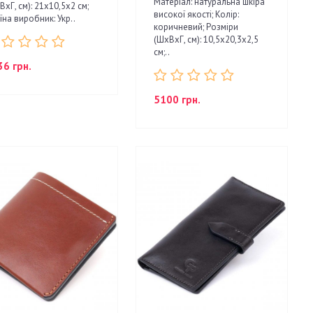
Матеріал: натуральна шкіра
ВхГ, см): 21х10,5х2 см;
високої якості; Колір:
їна виробник: Укр..
коричневий; Розміри
(ШхВхГ, см): 10,5х20,3х2,5
см;..
36 грн.
5100 грн.