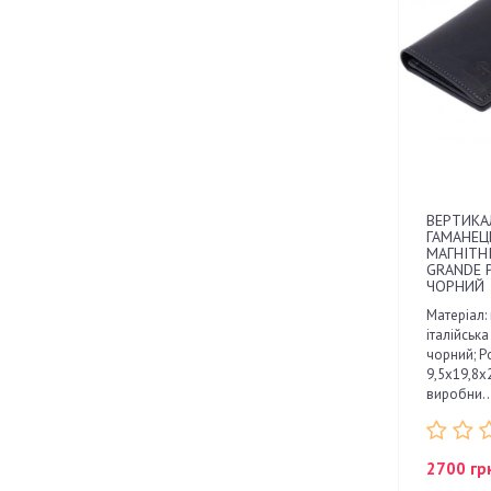
ВЕРТИКА
ГАМАНЕЦ
МАГНІТН
GRANDE 
ЧОРНИЙ
Матеріал:
італійська
чорний; Ро
9,5х19,8х2
виробни..
2700 гр