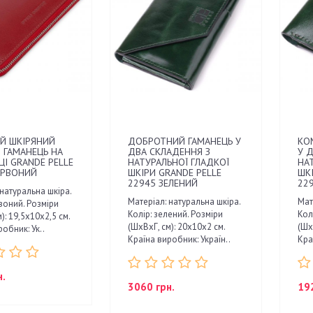
Й ШКІРЯНИЙ
ДОБРОТНИЙ ГАМАНЕЦЬ У
КО
 ГАМАНЕЦЬ НА
ДВА СКЛАДЕННЯ З
У Д
ЦІ GRANDE PELLE
НАТУРАЛЬНОЇ ГЛАДКОЇ
НА
ЕРВОНИЙ
ШКІРИ GRANDE PELLE
ШК
22945 ЗЕЛЕНИЙ
22
 натуральна шкіра.
Матеріал: натуральна шкіра.
Мат
воний. Розміри
Колір: зелений. Розміри
Кол
): 19,5х10х2,5 см.
(ШхВхГ, см): 20х10х2 см.
(Шх
обник: Ук..
Країна виробник: Україн..
Кра
н.
3060 грн.
19