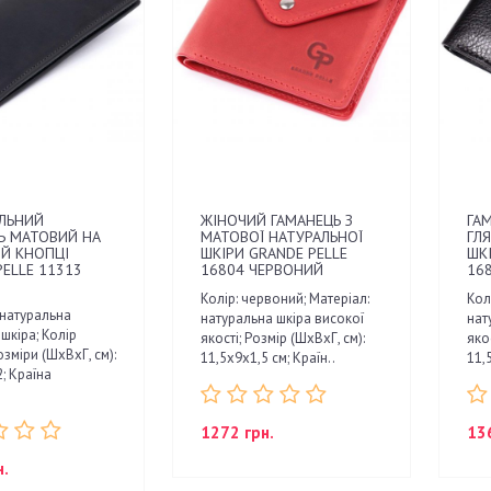
ЛЬНИЙ
ЖІНОЧИЙ ГАМАНЕЦЬ З
ГАМ
Ь МАТОВИЙ НА
МАТОВОЇ НАТУРАЛЬНОЇ
ГЛ
ІЙ КНОПЦІ
ШКІРИ GRANDE PELLE
ШК
PELLE 11313
16804 ЧЕРВОНИЙ
16
Колір: червоний; Матеріал:
Кол
 натуральна
натуральна шкіра високої
нат
 шкіра; Колір
якості; Розмір (ШхВхГ, см):
якос
зміри (ШхВхГ, см):
11,5х9х1,5 см; Країн..
11,5
; Країна
1272 грн.
13
н.