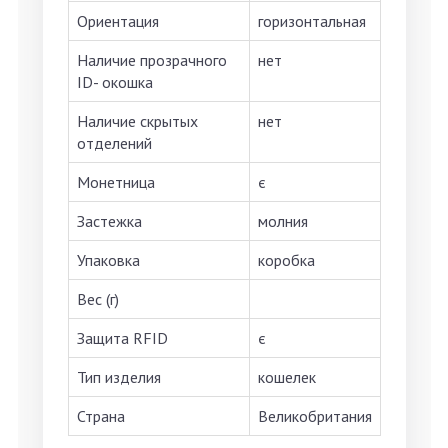
Ориентация
горизонтальная
Наличие прозрачного
нет
ID- окошка
Наличие скрытых
нет
отделений
Монетница
є
Застежка
молния
Упаковка
коробка
Вес (г)
Защита RFID
є
Тип изделия
кошелек
Страна
Великобритания