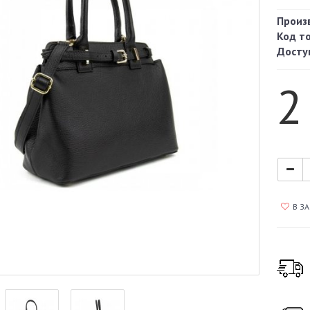
Произ
Код т
Досту
2
В З