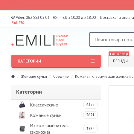
Viber:
063 553 05 03
пн-сб з 10:00 до 18:00
Доставка та оплата
SALE%
ТОП БРЕНД
КАТЕГОРИИ
БРЕНДЫ
Женские сумки
Средние
Кожаная классическая женская сум
Категории
Классические
4355
Кожаные сумки
5621
Из кожзаменителя
3584
(экокожа)