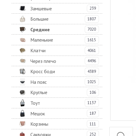
Замшевые
239
Большие
1807
Средние
7020
Маленькие
1615
Клатчи
4061
Через плечо
4496
Кросс боди
4389
На пояс
1025
Круглые
106
Тоут
1137
Мешок
187
Корзины
111
Саквояжи
252