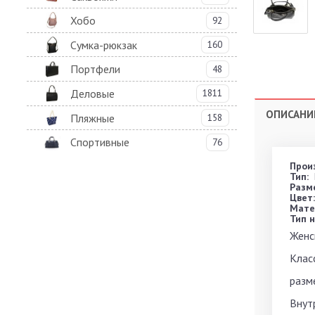
Хобо
92
Сумка-рюкзак
160
Портфели
48
Деловые
1811
ОПИСАНИ
Пляжные
158
Спортивные
76
Прои
Тип:
Разме
Цвет:
Мате
Тип н
Женс
Клас
разме
Внут