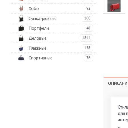
Хобо
92
Сумка-рюкзак
160
Портфели
48
Деловые
1811
Пляжные
158
Спортивные
76
ОПИСАНИ
Стил
для 
инте