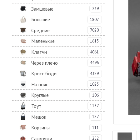
Замшевые
239
Большие
1807
Средние
7020
Маленькие
1615
Клатчи
4061
Через плечо
4496
Кросс боди
4389
На пояс
1025
Круглые
106
Тоут
1137
Мешок
187
Корзины
111
Саквояжи
252