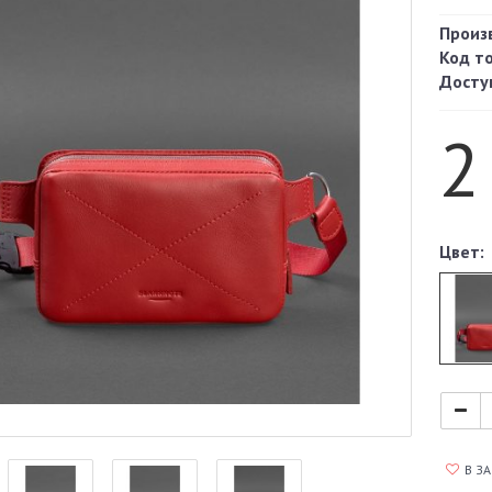
Произ
Код т
Досту
2
Цвет:
В З