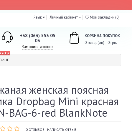
Язык
Личный кабинет
Мои закладки (0)
+38 (063) 553 05
КОРЗИНА ПОКУПОК
03
0 товар(ов) - 0 грн.
Замовити дзвінок
★★★★
ЗИНЕ
жаная женская поясная
мка Dropbag Mini красная
BN-BAG-6-red BlankNote
0 ОТЗЫВОВ
|
НАПИСАТЬ ОТЗЫВ