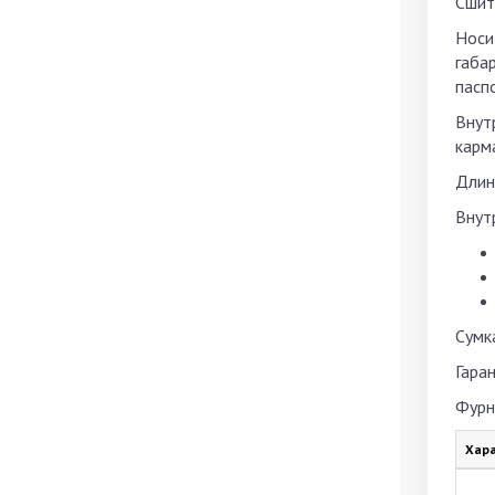
Сшит
Носи
габа
пасп
Внут
карм
Длин
Внутр
Сумк
Гара
Фурн
Хара