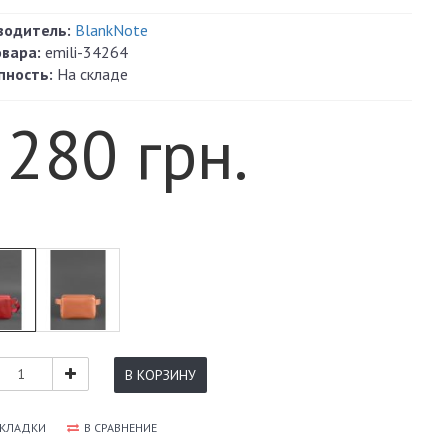
водитель:
BlankNote
овара:
emili-34264
пность:
На складе
 280 грн.
В КОРЗИНУ
АКЛАДКИ
В СРАВНЕНИЕ