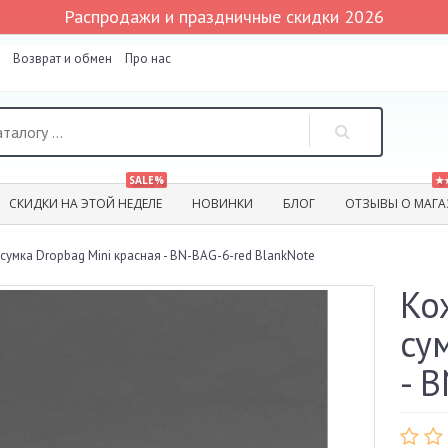
Распродажи и праздничные скидки 2026
Возврат и обмен
Про нас
SALE%
★
СКИДКИ НА ЭТОЙ НЕДЕЛЕ
НОВИНКИ
БЛОГ
ОТЗЫВЫ О МАГА
умка Dropbag Mini красная - BN-BAG-6-red BlankNote
Ко
су
- 