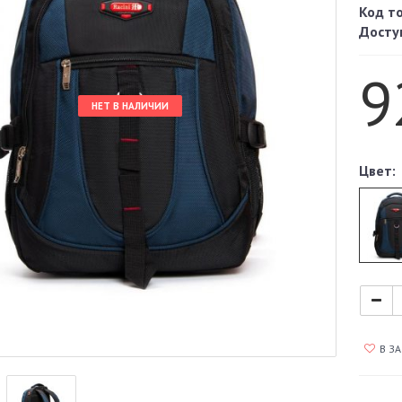
Код т
Досту
9
НЕТ В НАЛИЧИИ
Цвет:
В З