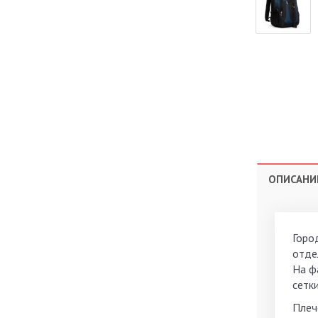
ОПИСАНИ
Город
отде
На ф
сетк
Плеч