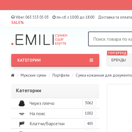
Viber:
063 553 05 03
пн-сб з 10:00 до 18:00
Доставка та оплата
SALE%
ТОП БРЕНД
КАТЕГОРИИ
БРЕНДЫ
Мужские сумки
Портфели
Сумка кожанная для документов
Категории
Через плечо
3062
На пояс
1002
Клатчи/барсетки
405