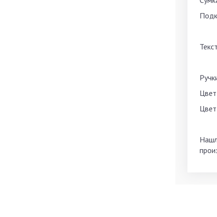
Сумк
Подк
Текс
Ручк
Цвет
Цвет
Нашл
прои