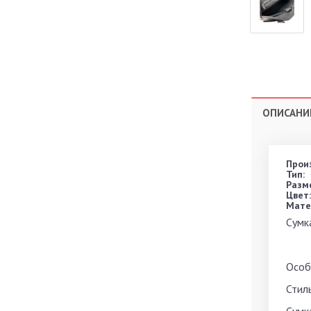
ОПИСАНИ
Прои
Тип:
Разме
Цвет:
Мате
Сумк
Особе
Стил