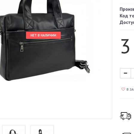
Произ
Код т
Досту
3
НЕТ В НАЛИЧИИ
В З