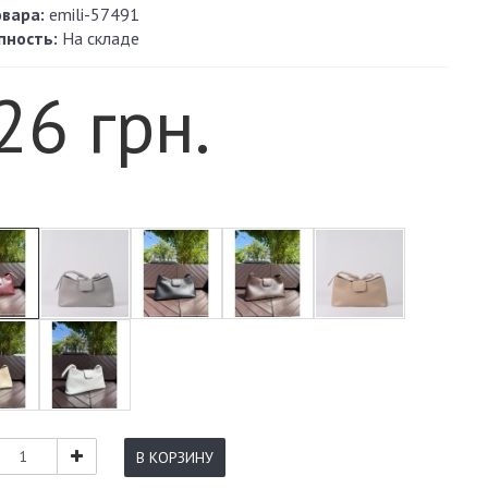
овара:
emili-57491
пность:
На складе
26 грн.
В КОРЗИНУ