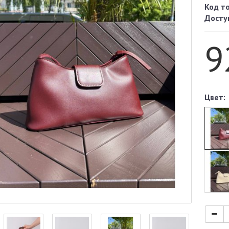
Код т
Досту
9
Цвет: