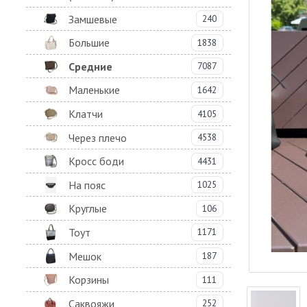
Замшевые
240
Большие
1838
Средние
7087
Маленькие
1642
Клатчи
4105
Через плечо
4538
Кросс боди
4431
На пояс
1025
Круглые
106
Тоут
1171
Мешок
187
Корзины
111
Саквояжи
252