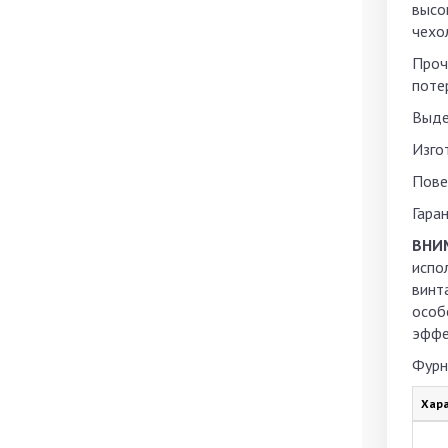
высо
чехо
Проч
поте
Выде
Изго
Пове
Гаран
ВНИ
испо
винт
особ
эффе
Фурн
Хара