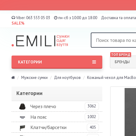
Viber:
063 553 05 03
пн-сб з 10:00 до 18:00
Доставка та оплата
SALE%
ТОП БРЕНД
КАТЕГОРИИ
БРЕНДЫ
Мужские сумки
Для ноутбуков
Кожаный чехол для MacBook
Категории
Через плечо
3062
На пояс
1002
Клатчи/барсетки
405