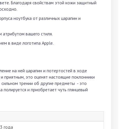
цвете. Благодаря свойствам этой кожи защитный
осходно.
орпуса ноутбука от различных царапин и
м атрибутом вашего стиля.
ием в виде логотипа Apple.
ение на ней царапин и потертостей в ходе
 и приятным, это оценят настоящие поклонники
и сильном трении об другие предметы - это
а полируется и приобретает чуть глянцевый
3 года