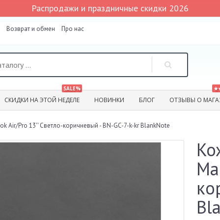
Распродажи и праздничные скидки 2026
Возврат и обмен
Про нас
SALE%
★
СКИДКИ НА ЭТОЙ НЕДЕЛЕ
НОВИНКИ
БЛОГ
ОТЗЫВЫ О МАГА
 Air/Pro 13'' Светло-коричневый - BN-GC-7-k-kr BlankNote
Ко
Ma
ко
Bl