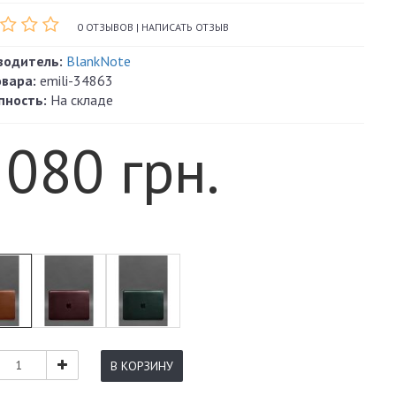
0 ОТЗЫВОВ
|
НАПИСАТЬ ОТЗЫВ
водитель:
BlankNote
овара:
emili-34863
пность:
На складе
 080 грн.
В КОРЗИНУ