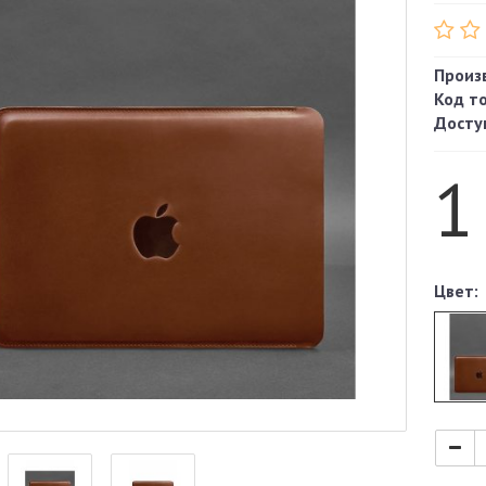
Произ
Код т
Досту
1
Цвет: