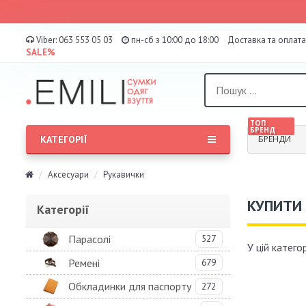
Viber:
063 553 05 03
пн-сб з 10:00 до 18:00
Доставка та оплата
SALE%
ТОП
БРЕНД
КАТЕГОРІЇ
БРЕНДИ
Аксесуари
Рукавички
КУПИТИ 
Категорії
Парасолі
527
У цій катего
Ремені
679
Обкладинки для паспорту
272