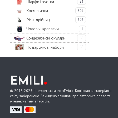
Шарфи і хустки
23
Косметички
301
Різні дрібниці
506
Чоловічі краватки
1
Сонцезахисні окуляри
66
Подарункові набори
66
.
EMILI
© 2018-2025 Інтернет-магазин «Емілі». Копіювання матеріалів
сайту заборонено. Захищено законом про авторське право та
інтелектуальну власність.