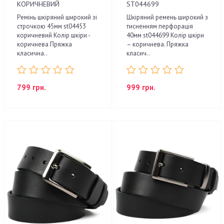
КОРИЧНЕВИЙ
ST044699
Ремінь шкіряний широкий зі
Шкіряний ремень широкий з
строчкою 45мм st04453
тисненням перфорація
коричневий Колір шкіри -
40мм st044699 Колір шкіри
коричнева Пряжка
– коричнева. Пряжка
класична..
класич..
799 грн.
999 грн.