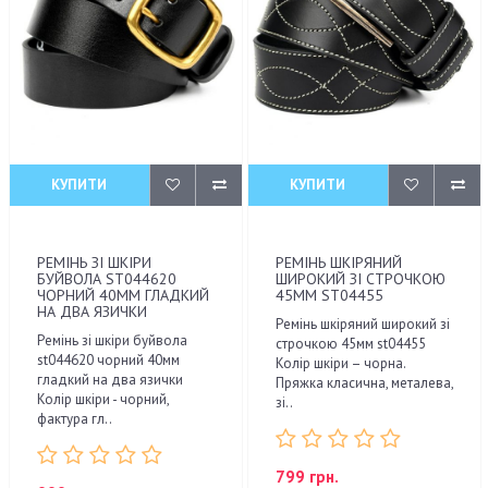
КУПИТИ
КУПИТИ
РЕМІНЬ ЗІ ШКІРИ
РЕМІНЬ ШКІРЯНИЙ
БУЙВОЛА ST044620
ШИРОКИЙ ЗІ СТРОЧКОЮ
ЧОРНИЙ 40ММ ГЛАДКИЙ
45ММ ST04455
НА ДВА ЯЗИЧКИ
Ремінь шкіряний широкий зі
Ремінь зі шкіри буйвола
строчкою 45мм st04455
st044620 чорний 40мм
Колір шкіри – чорна.
гладкий на два язички
Пряжка класична, металева,
Колір шкіри - чорний,
зі..
фактура гл..
799 грн.