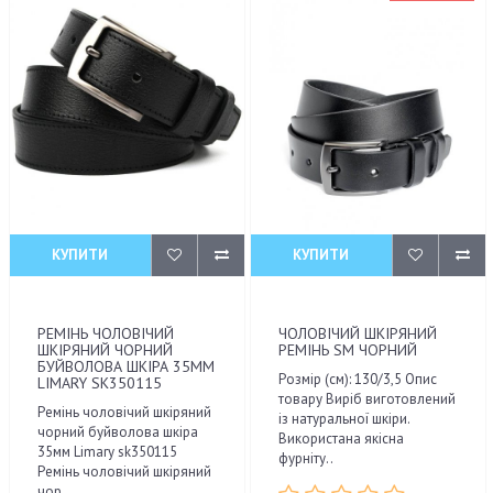
КУПИТИ
КУПИТИ
РЕМІНЬ ЧОЛОВІЧИЙ
ЧОЛОВІЧИЙ ШКІРЯНИЙ
ШКІРЯНИЙ ЧОРНИЙ
РЕМІНЬ SM ЧОРНИЙ
БУЙВОЛОВА ШКІРА 35ММ
Розмір (см): 130/3,5 Опис
LIMARY SK350115
товару Виріб виготовлений
Ремінь чоловічий шкіряний
із натуральної шкіри.
чорний буйволова шкіра
Використана якісна
35мм Limary sk350115
фурніту..
Ремінь чоловічий шкіряний
чор..