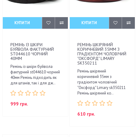
КУПИТИ
КУПИТИ
РЕМІНЬ ІЗ ШКІРИ
РЕМІНЬ ШКІРЯНИЙ
БУЙВОЛА ФАКТУРНИЙ
КОРИЧНЕВИЙ 35ММ З
ST044610 ЧОРНИЙ
ГРАДІЄНТОМ ЧОЛОВІЧИЙ
40ММ
"ОКСФОРД" LIMARY
SK350211
Ремінь із шкіри буйвола
Ремінь шкіряний
фактурний st044610 чорний
коричневий 35мм з
40мм Ремінь підходить як
градієнтом чоловічий
для штанів, так і для дж..
"Оксфорд" Limary sk350211
Ремінь шкіряний ко..
999 грн.
610 грн.