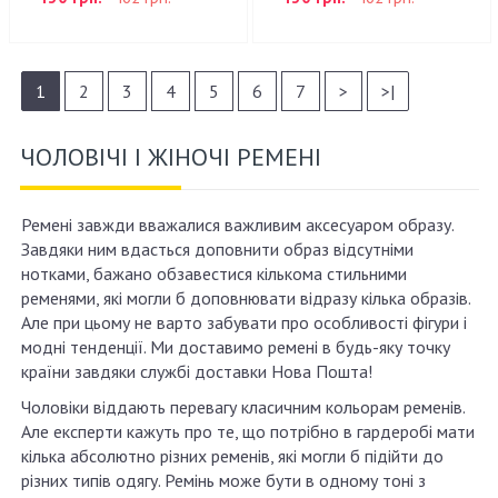
1
2
3
4
5
6
7
>
>|
ЧОЛОВІЧІ І ЖІНОЧІ РЕМЕНІ
Ремені завжди вважалися важливим аксесуаром образу.
Завдяки ним вдасться доповнити образ відсутніми
нотками, бажано обзавестися кількома стильними
ременями, які могли б доповнювати відразу кілька образів.
Але при цьому не варто забувати про особливості фігури і
модні тенденції. Ми доставимо ремені в будь-яку точку
країни завдяки службі доставки Нова Пошта!
Чоловіки віддають перевагу класичним кольорам ременів.
Але експерти кажуть про те, що потрібно в гардеробі мати
кілька абсолютно різних ременів, які могли б підійти до
різних типів одягу. Ремінь може бути в одному тоні з