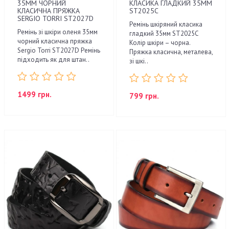
35ММ ЧОРНИЙ
КЛАСИКА ГЛАДКИЙ 35ММ
КЛАСИЧНА ПРЯЖКА
ST2025C
SERGIO TORRI ST2027D
Ремінь шкіряний класика
Ремінь зі шкіри оленя 35мм
гладкий 35мм ST2025C
чорний класична пряжка
Колір шкіри – чорна.
Sergio Torri ST2027D Ремінь
Пряжка класична, металева,
підходить як для штан..
зі шкі..
1499 грн.
799 грн.