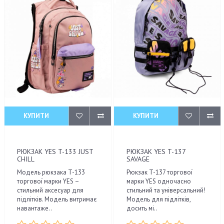
КУПИТИ
КУПИТИ
РЮКЗАК YES T-133 JUST
РЮКЗАК YES T-137
CHILL
SAVAGE
Модель рюкзака T-133
Рюкзак T-137 торгової
торгової марки YES –
марки YES одночасно
стильний аксесуар для
стильний та універсальний!
підлітків. Модель витримає
Модель для підлітків,
навантаже..
досить мі..