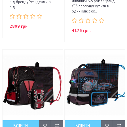
дівчинки 6-9 років! Бренд
від бренду Yes ідеально
YES пропонує купити в
під..
один клік рюк..
2899 грн.
4175 грн.
КУПИТИ
КУПИТИ