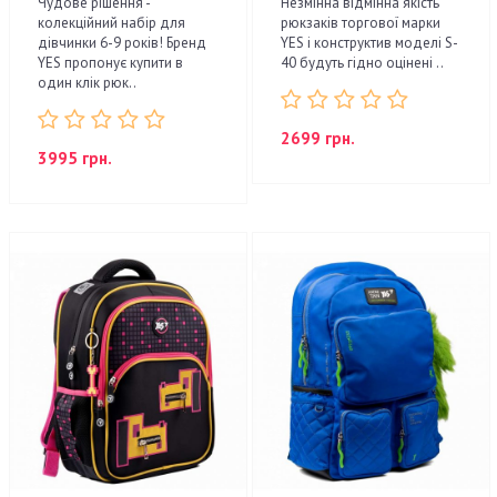
Чудове рішення -
Незмінна відмінна якість
колекційний набір для
рюкзаків торгової марки
дівчинки 6-9 років! Бренд
YES і конструктив моделі S-
YES пропонує купити в
40 будуть гідно оцінені ..
один клік рюк..
2699 грн.
3995 грн.