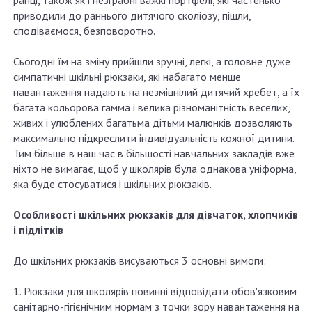
приводили до раннього дитячого сколіозу, пішли,
сподіваємося, безповоротно.
Сьогодні їм на зміну прийшли зручні, легкі, а головне дуже
симпатичні шкільні рюкзаки, які набагато менше
навантаження надають на незміцнілий дитячий хребет, а їх
багата кольорова гамма і велика різноманітність веселих,
живих і улюблених багатьма дітьми малюнків дозволяють
максимально підкреслити індивідуальність кожної дитини.
Тим більше в наш час в більшості навчальних закладів вже
ніхто не вимагає, щоб у школярів була однакова уніформа,
яка буде стосуватися і шкільних рюкзаків.
Особливості шкільних рюкзаків для дівчаток, хлопчиків
і підлітків
До шкільних рюкзаків висуваються 3 основні вимоги:
1. Рюкзаки для школярів повинні відповідати обов'язковим
санітарно-гігієнічним нормам з точки зору навантаження на