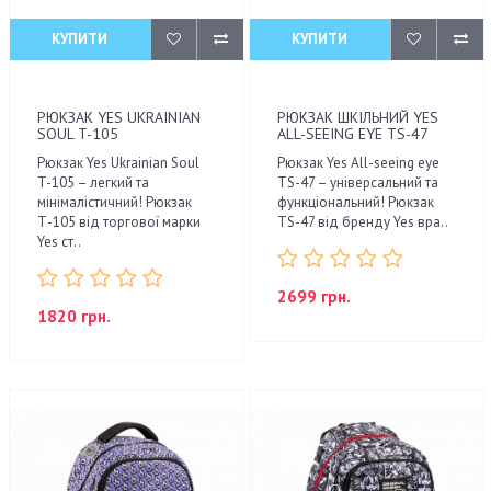
КУПИТИ
КУПИТИ
РЮКЗАК YES UKRAINIAN
РЮКЗАК ШКІЛЬНИЙ YES
SOUL T-105
ALL-SEEING EYE TS-47
Рюкзак Yes Ukrainian Soul
Рюкзак Yes All-seeing eye
T-105 – легкий та
TS-47 – універсальний та
мінімалістичний! Рюкзак
функціональний! Рюкзак
Т-105 від торгової марки
TS-47 від бренду Yes вра..
Yes ст..
2699 грн.
1820 грн.