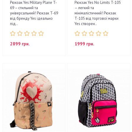
Рюкзак Yes Military Plane T-
Рюкзак Yes No Limits T-105
69 – стильний та
– легкий та
універсальний! Рюкзак T-69
мінімалістичний! Рюкзак
від бренду Yes ідеально
Т-105 від торгової марки
під..
Yes створен..
2899 грн.
1999 грн.