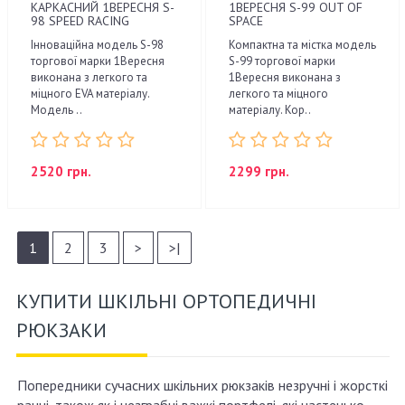
КАРКАСНИЙ 1ВЕРЕСНЯ S-
1ВЕРЕСНЯ S-99 OUT OF
98 SPEED RACING
SPACE
Інноваційна модель S-98
Компактна та містка модель
торгової марки 1Вересня
S-99 торгової марки
виконана з легкого та
1Вересня виконана з
міцного EVA матеріалу.
легкого та міцного
Модель ..
матеріалу. Кор..
2520 грн.
2299 грн.
1
2
3
>
>|
КУПИТИ ШКІЛЬНІ ОРТОПЕДИЧНІ
РЮКЗАКИ
Попередники сучасних шкільних рюкзаків незручні і жорсткі
ранці, також як і незграбні важкі портфелі, які частенько