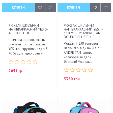
КУПИТИ
КУПИТИ
РЮКЗАК ШКІЛЬНИЙ
РЮКЗАК ШКІЛЬНИЙ
НАПІВКАРКАСНИЙ YES S-
НАПІВКАРКАСНИЙ YES T-
40 PIXEL DOG
130 YES BY ANDRE TAN
DOUBLE PLUS BLUE
Незмінна відмінна якість
Рюкзак T-130, торгової
рюкзаків торгової марки
марки YES, в дизайні від
YES і конструктив моделі S-
ANDRE TAN - хітова
40 будуть гідно оцінені ..
колаборація двох
брендів! Модель ..
2699 грн.
3330 грн.