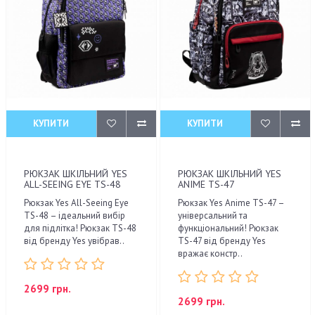
КУПИТИ
КУПИТИ
РЮКЗАК ШКІЛЬНИЙ YES
РЮКЗАК ШКІЛЬНИЙ YES
ALL-SEEING EYE TS-48
ANIME TS-47
Рюкзак Yes All-Seeing Eye
Рюкзак Yes Anime TS-47 –
TS-48 – ідеальний вибір
універсальний та
для підлітка! Рюкзак TS-48
функціональний! Рюкзак
від бренду Yes увібрав..
TS-47 від бренду Yes
вражає констр..
2699 грн.
2699 грн.