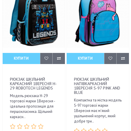
КУПИТИ
КУПИТИ
РЮКЗАК ШКІЛЬНИЙ
РЮКЗАК ШКІЛЬНИЙ
КАРКАСНИЙ 1ВЕРЕСНЯ H-
НАПІВКАРКАСНИЙ
29 ROBOTECH LEGENDS
1ВЕРЕСНЯ S-97 PINK AND
BLUE
Модель рюкзака H-29
Компактна та містка модель
торгової марки 1Вересня -
S-97 торгової марки
ідеальна пропозиція для
1Вересня має м'який
першокласника. Щільний
ущільнений корпус, який
каркасн..
добре три..