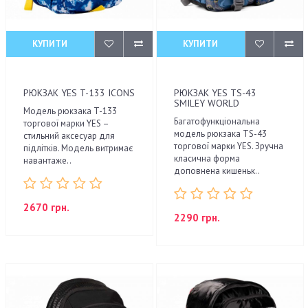
КУПИТИ
КУПИТИ
РЮКЗАК YES T-133 ICONS
РЮКЗАК YES TS-43
SMILEY WORLD
Модель рюкзака T-133
Багатофункціональна
торгової марки YES –
модель рюкзака ТS-43
стильний аксесуар для
торгової марки YES. Зручна
підлітків. Модель витримає
класична форма
навантаже..
доповнена кишеньк..
2670 грн.
2290 грн.