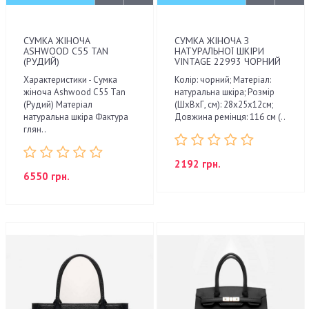
СУМКА ЖІНОЧА
СУМКА ЖІНОЧА З
ASHWOOD C55 TAN
НАТУРАЛЬНОЇ ШКІРИ
(РУДИЙ)
VINTAGE 22993 ЧОРНИЙ
Характеристики - Сумка
Колір: чорний; Матеріал:
жіноча Ashwood C55 Tan
натуральна шкіра; Розмір
(Рудий) Матеріал
(ШхВхГ, см): 28х25х12см;
натуральна шкіра Фактура
Довжина ремінця: 116 см (..
глян..
2192 грн.
6550 грн.