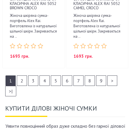
КЛАСИЧНА ALEX RAI 5052
КЛАСИЧНА ALEX RAI 5052
BROWN CROCO
CAMEL CROCO
Жіноча шкіряна сумка-
Жіноча шкіряна сумка-
портфель Alex Rai.
портфель Alex Rai.
Виготовлена ​​із натуральної
Виготовлена ​​із натуральної
щільної шкіри. Закривається
щільної шкіри. Закривається
на ..
на ..
1693 грн.
1693 грн.
1
2
3
4
5
6
7
8
9
>
>|
КУПИТИ ДІЛОВІ ЖІНОЧІ СУМКИ
Уявити повноцінний образ дуже складно без гарної ділової