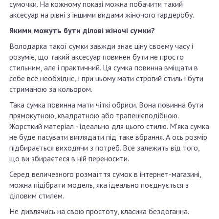
сумочки. На кожному показі можна побачити такий
аксесуар на рівні з іншими видами жіночого гардеробу.
Якими можуть бути ділові жіночі сумки?
Володарка такої сумки завжди знає ціну своєму часу і
розуміє, що такий аксесуар повинен бути не просто
стильним, але і практичний. Ця сумка повинна вміщати в
себе все необхідне, і при цьому мати строгий стиль і бути
стриманою за кольором.
Така сумка повинна мати чіткі обриси. Вона повинна бути
прямокутною, квадратною або трапецієподібною.
Жорсткий матеріал - ідеально для цього стилю. М'яка сумка
не буде пасувати виглядати під таке вбрання. А ось розмір
підбирається виходячи з потреб. Все залежить від того,
що ви збираєтеся в ній переносити.
Серед величезного розмаїття сумок в інтернет-магазині,
можна підібрати модель, яка ідеально поєднується з
діловим стилем.
Не дивлячись на свою простоту, класика бездоганна.