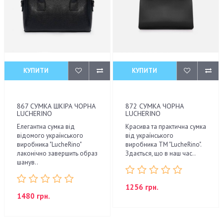
КУПИТИ
КУПИТИ
867 СУМКА ШКІРА ЧОРНА
872 СУМКА ЧОРНА
LUCHERINO
LUCHERINO
Елегантна сумка від
Красива та практична сумка
відомого українського
від українського
виробника "LucheRino"
виробника ТМ "LucheRino".
лаконічно завершить образ
Здається, що в наш час..
шанув..
1256 грн.
1480 грн.