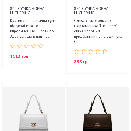
864 СУМКА ЧОРНА
871 СУМКА ЧОРНА
LUCHERINO
LUCHERINO
Красива та практична сумка
Сумка з високоякісного
від українського
шкірзамінника "Lucherino"
виробника ТМ "LucheRino".
стане хорошим
Здається, що в наш час..
придбанням не на один рік.
Ст..
1112 грн.
888 грн.