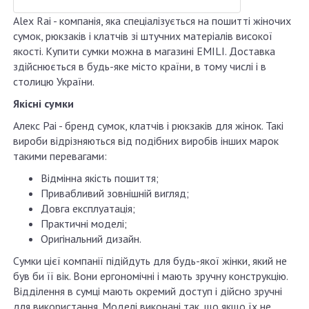
Alex Rai - компанія, яка спеціалізується на пошитті жіночих
сумок, рюкзаків і клатчів зі штучних матеріалів високої
якості. Купити сумки можна в магазині EMILI. Доставка
здійснюється в будь-яке місто країни, в тому числі і в
столицю України.
Якісні сумки
Алекс Раі - бренд сумок, клатчів і рюкзаків для жінок. Такі
вироби відрізняються від подібних виробів інших марок
такими перевагами:
Відмінна якість пошиття;
Привабливий зовнішній вигляд;
Довга експлуатація;
Практичні моделі;
Оригінальний дизайн.
Сумки цієї компанії підійдуть для будь-якої жінки, який не
був би її вік. Вони ергономічні і мають зручну конструкцію.
Відділення в сумці мають окремий доступ і дійсно зручні
для використання. Моделі виконані так, що якщо їх не