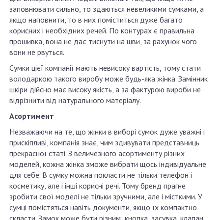
заповнювати сильно, то здаються невеликими сумками, а
якщо наповнити, то в них поміститься дуже багато
корисних і необхідних речей. По контурах є правильна
прошивка, вона не дає тиснути на шви, за рахунок чого
вони не рвуться.
Сумки цієї компанії мають невисоку вартість, тому стати
володаркою такого виробу може будь-яка жінка. Замінник
шкіри дійсно має високу якість, а за фактурою вироби не
відрізнити від натурального матеріалу.
Асортимент
Незважаючи на те, що жінки в виборі сумок дуже уважні і
прискіпливі, компанія знає, чим здивувати представниць
прекрасної статі. З величезного асортименту різних
моделей, кожна жінка зможе вибрати щось індивідуальне
для себе. В сумку можна покласти не тільки телефон і
косметику, але і інші корисні речі. Тому бренд прагне
зробити свої моделі не тільки зручними, але і місткими. У
сумці помістяться навіть документи, якщо їх компактно
скласти. Замок може бути різним: кнопка, засувка, клапан,