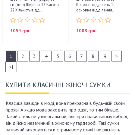
см (дно) Ширина: 13 Висота:
Кількість відділень: 1
22 Кількість відд..
основне відділення..
1054 грн.
1008 грн.
1
2
3
4
5
6
7
8
9
>
>|
КУПИТИ КЛАСИЧНІ ЖІНОЧІ СУМКИ
Класика завжди в моді, вона прекрасна в будь-якій своїй
прояві. А якщо мова заходить про одяг, то тим більше.
Такий стиль не універсальний, але при правильному виборі,
він дійсно незамінний в жіночому гардеробі. Такі сумки
зазвичай виконуються в стриманому стилі і не рясніють