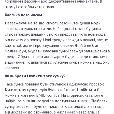
яскравими фарбами або декоративними елементами. В
цьому і є особливість стилю.
Класика поза часом
Незважаючи на те, що існують сезонні тенденції моди,
класика актуальна завжди. Найвідоміші модні будинки
стають законодавцями стилю і представляють нові моделі
від показу до показу. Нові тренди завжди в пошані, але не
варто забувати і про існування класики. Який б не був
модний бум, акуратні класичні сумки завжди залишаються в
тренді. Образ з таким аксесуаром буде завжди стильним і
вишуканим. Подивитися всі класичні сумки можна в нашому
каталозі.
Як вибрати і купити таку сумку?
Така сумка повинна бути стильною і одночасно простою.
Купити таку сумку - мрія будь-якої жінки, і здійснити її
можна в магазині EMILI.com.ua. На сторінках каталогу є
найрізноманітніші моделі за доступними цінами! Підібрати
сумку своєї мрії буде не складно. В каталозі є різні моделі
від яскравих до стриманих, з численних матеріалів, і з