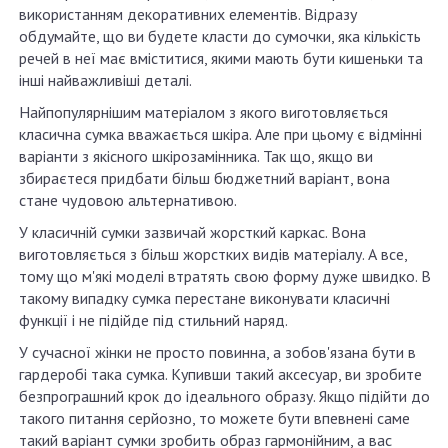
використанням декоративних елементів. Відразу
обдумайте, що ви будете класти до сумочки, яка кількість
речей в неї має вміститися, якими мають бути кишеньки та
інші найважливіші деталі.
Найпопулярнішим матеріалом з якого виготовляється
класична сумка вважається шкіра. Але при цьому є відмінні
варіанти з якісного шкірозамінника. Так що, якщо ви
збираєтеся придбати більш бюджетний варіант, вона
стане чудовою альтернативою.
У класичній сумки зазвичай жорсткий каркас. Вона
виготовляється з більш жорстких видів матеріалу. А все,
тому що м'які моделі втратять свою форму дуже швидко. В
такому випадку сумка перестане виконувати класичні
функції і не підійде під стильний наряд.
У сучасної жінки не просто повинна, а зобов'язана бути в
гардеробі така сумка. Купивши такий аксесуар, ви зробите
безпрограшний крок до ідеального образу. Якщо підійти до
такого питання серйозно, то можете бути впевнені саме
такий варіант сумки зробить образ гармонійним, а вас