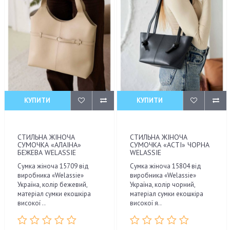
КУПИТИ
КУПИТИ
СТИЛЬНА ЖІНОЧА
СТИЛЬНА ЖІНОЧА
СУМОЧКА «АЛАІНА»
СУМОЧКА «АСТІ» ЧОРНА
БЕЖЕВА WELASSIE
WELASSIE
Сумка жіноча 15709 від
Сумка жіноча 15804 від
виробника «Welassie»
виробника «Welassie»
Україна, колір бежевий,
Україна, колір чорний,
матеріал сумки екошкіра
матеріал сумки екошкіра
високої ..
високої я..