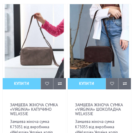
КУПИТИ
КУПИТИ
ЗАМШЕВА ЖІНОЧА СУМКА
ЗАМШЕВА ЖІНОЧА СУМКА
«VIRGINIA» КАПУЧИНО
«VIRGINIA» ШОКОЛАДНА
WELASSIE
WELASSIE
Замшева жіноча сумка
Замшева жіноча сумка
К75051 від виробника
К75055 від виробника
«Welassie» Україна, колір
«Welassie» Україна, колір