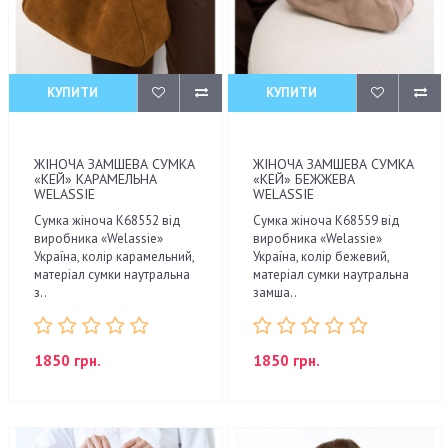
КУПИТИ
КУПИТИ
ЖІНОЧА ЗАМШЕВА СУМКА
ЖІНОЧА ЗАМШЕВА СУМКА
«КЕЙ» КАРАМЕЛЬНА
«КЕЙ» БЕЖЖЕВА
WELASSIE
WELASSIE
Сумка жіноча K68552 від
Сумка жіноча K68559 від
виробника «Welassie»
виробника «Welassie»
Україна, колір карамельний,
Україна, колір бежевий,
матеріал сумки наутральна
матеріал сумки наутральна
з..
замша..
1850 грн.
1850 грн.