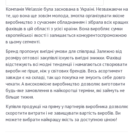
Компанія Welassie була заснована в Україні. Незважаючи на
те, що вона ще зовсім молода, змогла організувати якісне
виробництво з сучасним обладнанням і зібрала всіх кращих
фахівців в цій області з усієї країни. Вона виробляє сумки
європейської якості і залишається конкурентоспроможною
в цьому сегменті.
Бренд пропонує вигідні умови для співпраці. Залежно від
розміру оптової закупівлі існують вигідні знижки. Фахівці
відстежують всі модні тенденції і намагаються створювати
вироби не гірше, ніж у світових брендів. Весь асортимент
завжди є на складі, так що покупка не змусить себе довго
чекати. А високоякісне виробництво дозволяє виготовити
будь-яке замовлення в найкоротші терміни, які займуть не
більше тижня.
Купівля продукції на пряму у партнерів виробника дозволяє
скоротити витрати і не завищувати вартість виробів. Ви
можете вибрати найкращу якість за доступною ціною!