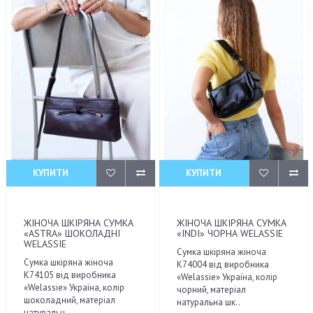
КУПИТИ
КУПИТИ
ЖІНОЧА ШКІРЯНА СУМКА
ЖІНОЧА ШКІРЯНА СУМКА
«ASTRA» ШОКОЛАДНІ
«INDI» ЧОРНА WELASSIE
WELASSIE
Сумка шкіряна жіноча
Сумка шкіряна жіноча
K74004 від виробника
K74105 від виробника
«Welassie» Україна, колір
«Welassie» Україна, колір
чорний, матеріал
шоколадний, матеріал
натуральна шк..
натуральн..