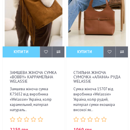
КУПИТИ
КУПИТИ
ЗАМШЕВА ЖІНОЧА СУМКА
СТИЛЬНА ЖІНОЧА
«BOBBY» КАРРАМЕЛЬНА
СУМОЧКА «АЛАІНА» РУДА
WELASSIE
WELASSIE
Замшева жіноча сумка
Сумка жіноча 15707 від
К75652 від виробника
виробника «Welassie»
«Welassie» Україна, колір
Україна, колір рудий,
карамельний, матеріал
матеріал сумки екошкіра
натураль..
високої як..
2250 грн.
1060 грн.