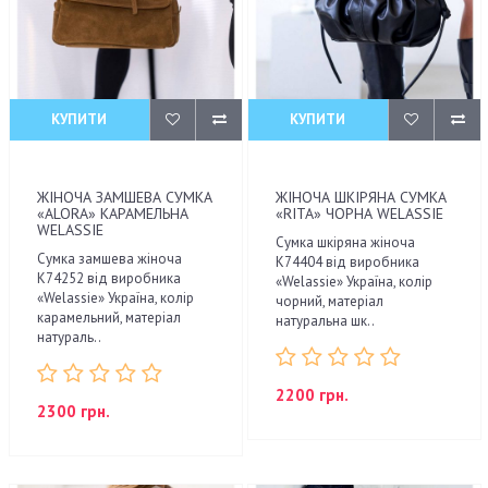
КУПИТИ
КУПИТИ
ЖІНОЧА ЗАМШЕВА СУМКА
ЖІНОЧА ШКІРЯНА СУМКА
«ALORA» КАРАМЕЛЬНА
«RITA» ЧОРНА WELASSIE
WELASSIE
Сумка шкіряна жіноча
Сумка замшева жіноча
K74404 від виробника
K74252 від виробника
«Welassie» Україна, колір
«Welassie» Україна, колір
чорний, матеріал
карамельний, матеріал
натуральна шк..
натураль..
2200 грн.
2300 грн.