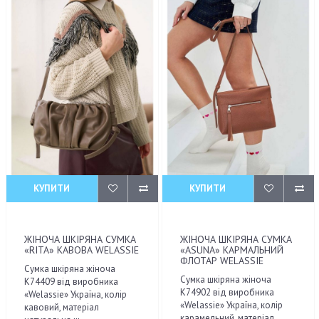
КУПИТИ
КУПИТИ
ЖІНОЧА ШКІРЯНА СУМКА
ЖІНОЧА ШКІРЯНА СУМКА
«RITA» КАВОВА WELASSIE
«ASUNA» КАРМАЛЬНИЙ
ФЛОТАР WELASSIE
Сумка шкіряна жіноча
Сумка шкіряна жіноча
K74409 від виробника
K74902 від виробника
«Welassie» Україна, колір
«Welassie» Україна, колір
кавовий, матеріал
карамельний, матеріал