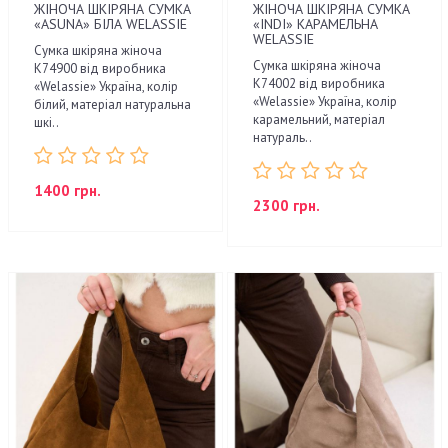
ЖІНОЧА ШКІРЯНА СУМКА
ЖІНОЧА ШКІРЯНА СУМКА
«ASUNA» БІЛА WELASSIE
«INDI» КАРАМЕЛЬНА
WELASSIE
Сумка шкіряна жіноча
Сумка шкіряна жіноча
K74900 від виробника
K74002 від виробника
«Welassie» Україна, колір
«Welassie» Україна, колір
білий, матеріал натуральна
карамельний, матеріал
шкі..
натураль..
1400 грн.
2300 грн.