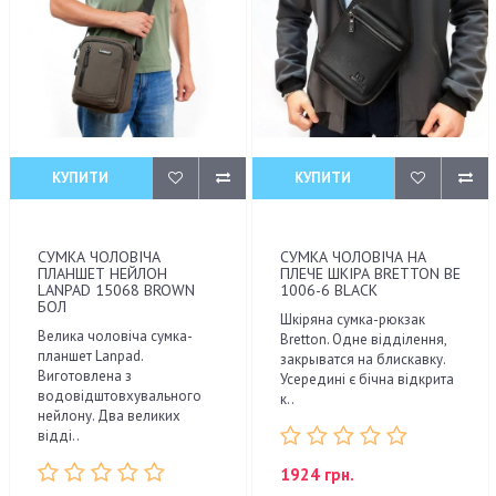
КУПИТИ
КУПИТИ
СУМКА ЧОЛОВІЧА
СУМКА ЧОЛОВІЧА НА
ПЛАНШЕТ НЕЙЛОН
ПЛЕЧЕ ШКІРА BRETTON BE
LANPAD 15068 BROWN
1006-6 BLACK
БОЛ
Шкіряна сумка-рюкзак
Велика чоловіча сумка-
Bretton. Одне відділення,
планшет Lanpad.
закрыватся на блискавку.
Виготовлена з
Усередині є бічна відкрита
водовідштовхувального
к..
нейлону. Два великих
відді..
1924 грн.