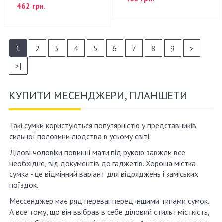
462 грн.
1
2
3
4
5
6
7
8
9
>
>|
КУПИТИ МЕСЕНДЖЕРИ, ПЛАНШЕТИ
Такі сумки користуються популярністю у представників
сильної половини людства в усьому світі.
Ділові чоловіки повинні мати під рукою завжди все
необхідне, від документів до гаджетів. Хороша містка
сумка - це відмінний варіант для відряджень і заміських
поїздок.
Мессенджер має ряд переваг перед іншими типами сумок.
А все тому, що він ввібрав в себе діловий стиль і місткість,