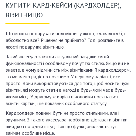
КУПИТИ КАРД-КЕЙСИ (КАРДХОЛДЕР),
ВІЗИТНИЦЮ
Що можна подарувати чоловікові, у якого, здавалося б, є
абсолютно все? Рішення не прийнято? Тоді розгляньте в
якості подарунка візитницю.
Такий аксесуар завжди актуальний завдяки своїй
функціональності і особливому почуттю стилю. Якщо ви не
знаєте, в чому відмінність між візитівками й кардхолдером,
то ми вам з радістю пояснимо. У першому варіанті, все
просто. Вони використовуються для того, щоб носити чужі
візитки, які можуть стати в нагоді в будь-який час в будь-
якому місці. У другому ж варіанті чоловіки носять свої
візитні картки, і це показник особливого статусу.
Кардхолдери повинні бути не просто стильними, але і
зручними. З такого аксесуара необхідно діставати візитки
швидко і по одній штуці. Так що функціональність тут
займає особливе місце.