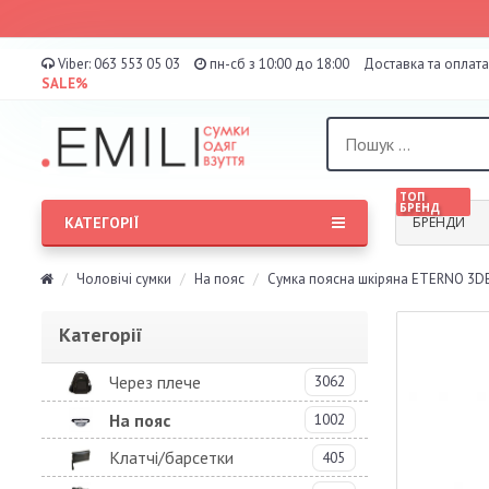
Viber:
063 553 05 03
пн-сб з 10:00 до 18:00
Доставка та оплата
SALE%
ТОП
БРЕНД
КАТЕГОРІЇ
БРЕНДИ
Чоловічі сумки
На пояс
Сумка поясна шкіряна ETERNO 3D
Категорії
Через плече
3062
На пояс
1002
Клатчі/барсетки
405