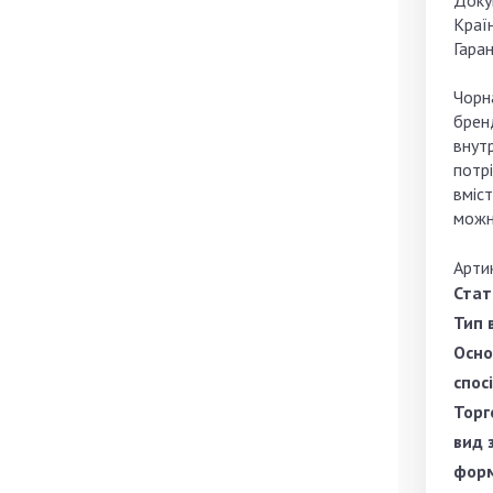
Доку
Краї
Гаран
Чорна
бренд
внутр
потр
вміст
можн
Арти
Стат
Тип 
Осно
спос
Торг
вид 
форм