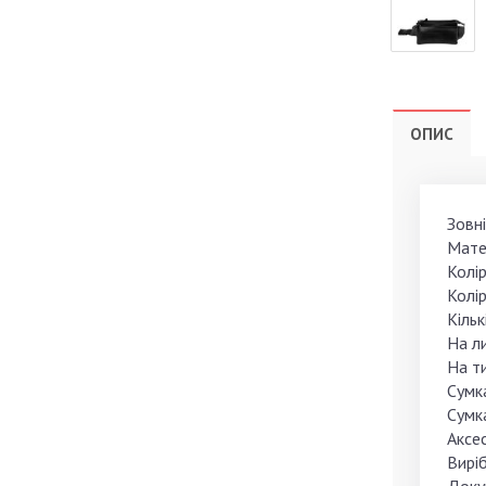
ОПИС
Зовні
Матер
Колір
Колір
Кільк
На ли
На ти
Сумка
Сумк
Аксес
Вирі