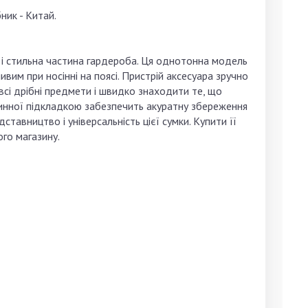
ник - Китай.
а і стильна частина гардероба. Ця однотонна модель
им при носінні на поясі. Пристрій аксесуара зручно
 всі дрібні предмети і швидко знаходити те, що
нинної підкладкою забезпечить акуратну збереження
тавництво і універсальність цієї сумки. Купити її
го магазину.