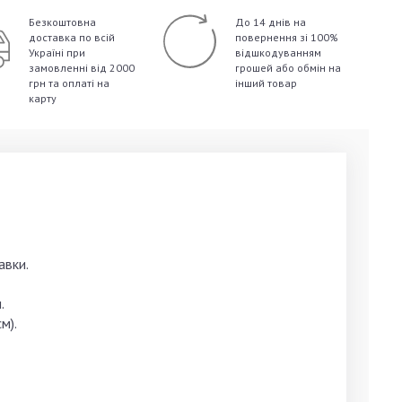
Безкоштовна
До 14 днів на
доставка по всій
повернення зі 100%
Україні
при
відшкодуванням
замовленні від 2000
грошей
або обмін на
грн та оплаті на
інший товар
карту
авки.
.
м).