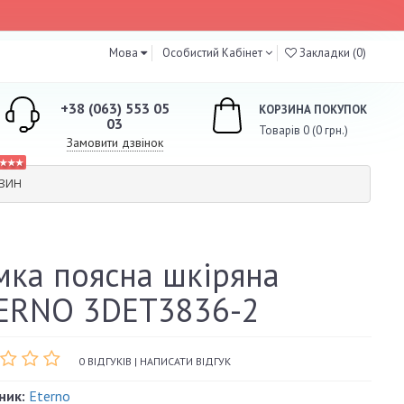
Мова
Особистий Кабінет
Закладки (0)
+38 (063) 553 05
КОРЗИНА ПОКУПОК
03
Товарів 0 (0 грн.)
Замовити дзвінок
★★★
АЗИН
мка поясна шкіряна
ERNO 3DET3836-2
0 ВІДГУКІВ
|
НАПИСАТИ ВІДГУК
ник:
Eterno