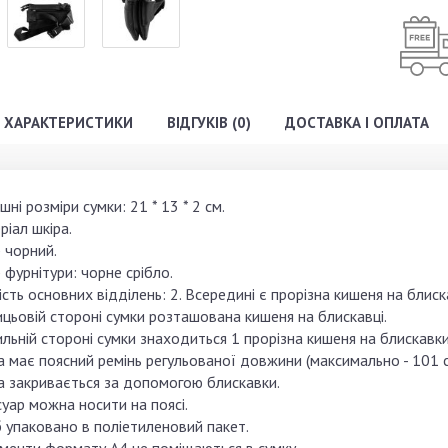
ХАРАКТЕРИСТИКИ
ВІДГУКІВ (0)
ДОСТАВКА І ОПЛАТА
шні розміри сумки: 21 * 13 * 2 см.
іал шкіра.
 чорний.
 фурнітури: чорне срібло.
ість основних відділень: 2. Всередині є прорізна кишеня на блиск
цьовій стороні сумки розташована кишеня на блискавці.
льній стороні сумки знаходиться 1 прорізна кишеня на блискавки
 має поясний ремінь регульованої довжини (максимально - 101 с
а закривається за допомогою блискавки.
уар можна носити на поясі.
б упаковано в поліетиленовий пакет.