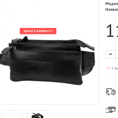
Модел
Наявні
1
НЕМАЄ В НАЯВНОСТІ
У З