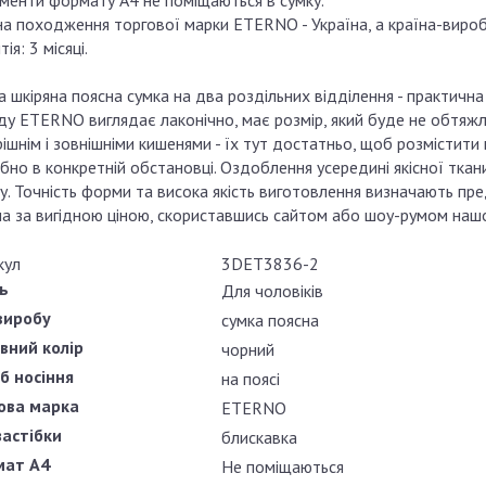
менти формату А4 не поміщаються в сумку.
на походження торгової марки ETERNO - Україна, а країна-вироб
тія: 3 місяці.
 шкіряна поясна сумка на два роздільних відділення - практичн
у ETERNO виглядає лаконічно, має розмір, який буде не обтяжлив
ішнім і зовнішніми кишенями - їх тут достатньо, щоб розмістити
ібно в конкретній обстановці. Оздоблення усередині якісної тка
у. Точність форми та висока якість виготовлення визначають предс
а за вигідною ціною, скориставшись сайтом або шоу-румом нашо
кул
3DET3836-2
ь
Для чоловіків
виробу
сумка поясна
вний колір
чорний
іб носіння
на поясі
ова марка
ETERNO
застібки
блискавка
ат А4
Не поміщаються