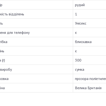
ір
рудий
кість відділень
1
ть
Унісекс
еня для телефону
є
тібка
блискавка
інь
є
 (г)
300
 виробу
сумка
ковка
прозора поліетиле
їна
Велика Британія