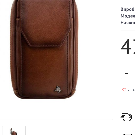
Вироб
Модел
Наявні
4
У З