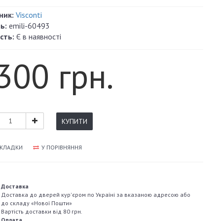
ник:
Visconti
ь:
emili-60493
сть:
Є в наявності
300 грн.
КУПИТИ
АКЛАДКИ
У ПОРІВНЯННЯ
Доставка
Доставка до дверей кур'єром по Україні за вказаною адресою або
до складу «Нової Пошти»
Вартість доставки від 80 грн.
Оплата