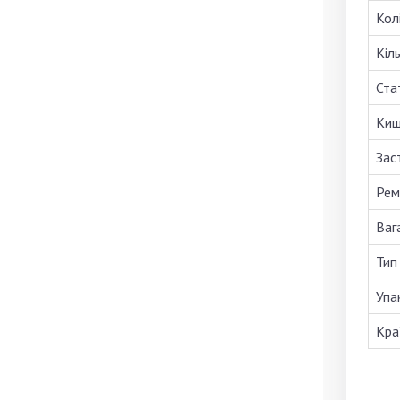
Кол
Кіль
Ста
Киш
Зас
Рем
Вага
Тип
Упа
Кра