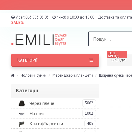
Viber:
063 553 05 03
пн-сб з 10:00 до 18:00
Доставка та оплата
SALE%
ТОП
БРЕНД
КАТЕГОРІЇ
БРЕНДИ
Чоловічі сумки
Месенджери, планшети
Шкіряна сумка чере
Категорії
Через плече
3062
На пояс
1002
Клатчі/барсетки
405