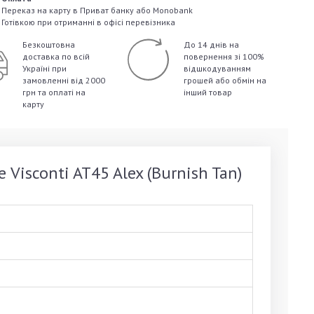
Переказ на карту в Приват банку або Monobank
Готівкою при отриманні в офісі перевізника
Безкоштовна
До 14 днів на
доставка по всій
повернення зі 100%
Україні
при
відшкодуванням
замовленні від 2000
грошей
або обмін на
грн та оплаті на
інший товар
карту
Visconti AT45 Alex (Burnish Tan)