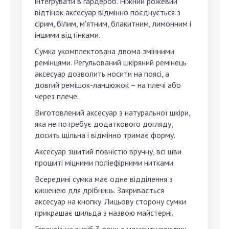
інтегрувати в гардероб. Ніжний рожевий
відтінок аксесуар відмінно поєднується з
сірим, білим, м'ятним, блакитним, лимонним і
іншими відтінками.
Сумка укомплектована двома змінними
ремінцями. Регульований шкіряний ремінець
аксесуар дозволить носити на поясі, а
довгий ремішок-ланцюжок – на плечі або
через плече.
Виготовлений аксесуар з натуральної шкіри,
яка не потребує додаткового догляду,
досить щільна і відмінно тримає форму.
Аксесуар зшитий повністю вручну, всі шви
прошиті міцними поліефірними нитками.
Всередині сумка має одне відділення з
кишенею для дрібниць. Закривається
аксесуар на кнопку. Лицьову сторону сумки
прикрашає шильда з назвою майстерні.