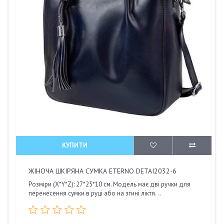
КУПИТИ
ЖІНОЧА ШКІРЯНА СУМКА ETERNO DETAI2032-6
Розміри (X*Y*Z): 27*25*10 см. Модель має дві ручки для
перенесення сумки в руці або на згині ліктя. ..