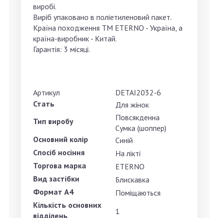
виробі.
Виріб упаковано в поліетиленовий пакет.
Країна походження ТМ ETERNO - Україна, а
країна-виробник - Китай.
Гарантія: 3 місяці.
Артикул
DETAI2032-6
Стать
Для жінок
Повсякденна
Тип виробу
Сумка (шоппер)
Основний колір
Синій
Спосіб носіння
На лікті
Торгова марка
ETERNO
Вид застібки
Блискавка
Формат А4
Поміщаються
Кількість основних
1
відділень