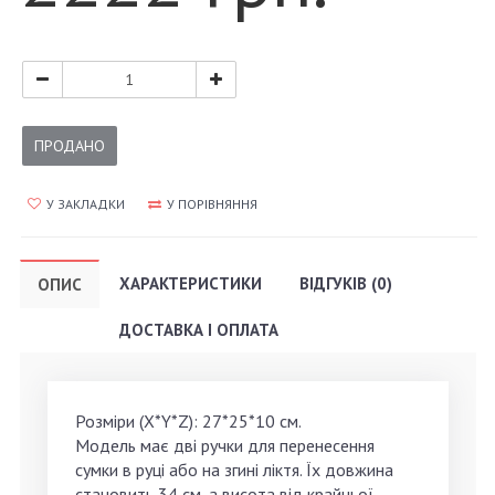
ПРОДАНО
У ЗАКЛАДКИ
У ПОРІВНЯННЯ
ХАРАКТЕРИСТИКИ
ВІДГУКІВ (0)
ОПИС
ДОСТАВКА І ОПЛАТА
Розміри (X*Y*Z): 27*25*10 см.
Модель має дві ручки для перенесення
сумки в руці або на згині ліктя. Їх довжина
становить 34 см, а висота від крайньої