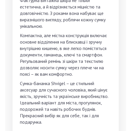
Фактурна вінтажна шкіра не тільки
естетична, а й відрізняється міцністю та
довговічністю. З роками вона набуває ще
виразнішого вигляду, роблячи кожну сумку
унікальною.
Компактна, але містка конструкція включає
основне відділення на блискавці і зручну
внутрішню кишеню, в яке легко помістяться
документи, гаманець, ключі та смартфон.
Регульований ремінь зі шкіри та текстилю
дозволяє носити сумку через плече чи на
поясі – як вам комфортно.
Сумка-бананка Shvigel – це стильний
аксесуар для сучасного чоловіка, який цінує
якість, зручність та українське виробництво.
Ідеальний варіант для міста, прогулянок,
подорожей та навіть робочих буднів.
Прекрасний вибір як для себе, так і для
подарунка.