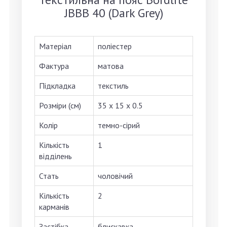
JBBB 40 (Dark Grey)
Матеріал
поліестер
Фактура
матова
Підкладка
текстиль
Розміри (см)
35 х 15 х 0.5
Колір
темно-сірий
Кількість
1
відділень
Стать
чоловічий
Кількість
2
карманів
Застібка
блискавка