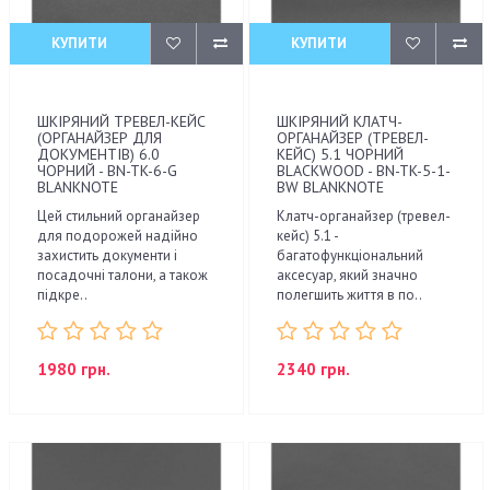
КУПИТИ
КУПИТИ
ШКІРЯНИЙ ТРЕВЕЛ-КЕЙС
ШКІРЯНИЙ КЛАТЧ-
(ОРГАНАЙЗЕР ДЛЯ
ОРГАНАЙЗЕР (ТРЕВЕЛ-
ДОКУМЕНТІВ) 6.0
КЕЙС) 5.1 ЧОРНИЙ
ЧОРНИЙ - BN-TK-6-G
BLACKWOOD - BN-TK-5-1-
BLANKNOTE
BW BLANKNOTE
Цей стильний органайзер
Клатч-органайзер (тревел-
для подорожей надійно
кейс) 5.1 -
захистить документи і
багатофункціональний
посадочні талони, а також
аксесуар, який значно
підкре..
полегшить життя в по..
1980 грн.
2340 грн.