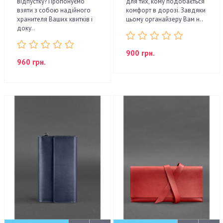
відпустку? Пропонуємо
для тих, кому подобається
взяти з собою надійного
комфорт в дорозі. Завдяки
хранителя Ваших квитків і
цьому органайзеру Вам н..
доку..
900 грн.
960 грн.