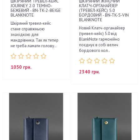
ШКІРЯНИЙ ТРЕВЕЛ-КЕЙС
ШКІРЯНИЙ ЖІНОЧИЙ
JOURNEY 2.0 ТЕМНО-
КЛАТЧ-ОРГАНАЙЗЕР
БЕЖЕВИЙ - BN-TK-2-BEIGE
(ТРЕВЕЛ-КЕЙС) 5.0
BLANKNOTE
БОРДОВИЙ - BN-TK-5-VIN
BLANKNOTE
Шкіряний тревел-кейс
Новий Клатч-органайзер
стане справжньою
(тревел-кейс) 5.0 від
знахідкою для
BlankNote гармонійно
мандрівника. Так як тепер
поєднує в собі велич
не треба ламати голову..
бордового кол..
1050 грн.
2340 грн.