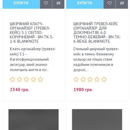
КУПИТИ
КУПИТИ
ШКІРЯНИЙ КЛАТЧ-
ШКІРЯНИЙ ТРЕВЕЛ-КЕЙС
ОРГАНАЙЗЕР (ТРЕВЕЛ-
(ОРГАНАЙЗЕР ДЛЯ
КЕЙС) 5.1 СВІТЛО-
ДОКУМЕНТІВ) 6.0
КОРИЧНЕВИЙ - BN-TK-5-
ТЕМНО-БЕЖЕВИЙ - BN-TK-
1-K BLANKNOTE
6-BEIGE BLANKNOTE
Клатч-органайзер (тревел-
Стильний шкіряний тревел-
кейс) 5.1 -
кейс в темно-бежевому
багатофункціональний
кольорі не тільки стане
аксесуар, який значно
надійним помічником в
полегшить життя в по..
дорозі,..
2340 грн.
1980 грн.