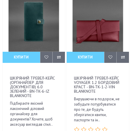
КУПИТИ
КУПИТИ
ШКІРЯНИЙ ТРЕВЕЛ-КЕЙС
ШКІРЯНИЙ ТРЕВЕЛ-КЕЙС
(ОРГАНАЙЗЕР ДЛЯ
VOYAGER 1.2 БОРДОВИЙ
ДОКУМЕНТІВ) 6.0
КРАСТ - BN-TK-1-2-VIN
ЗЕЛЕНИЙ - BN-TK-6-IZ
BLANKNOTE
BLANKNOTE
Вирушаючи в подорож, не
Підбираєте якісний
забудьте потурбуватися
лаконічний діловий
про те, де будуть
органайзер для
зберігатися квитки,
документів? Хочете, щоб
паспорти та ін..
аксесуар виглядав стил..