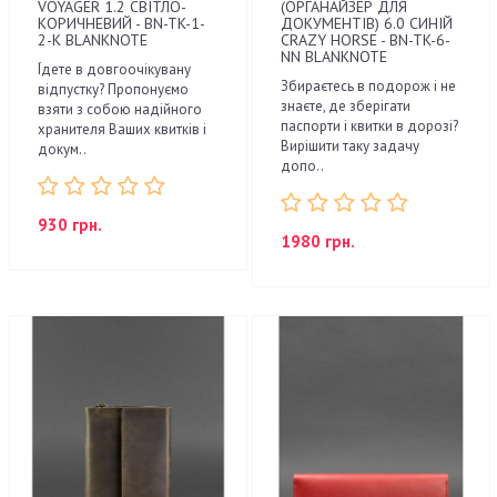
VOYAGER 1.2 СВІТЛО-
(ОРГАНАЙЗЕР ДЛЯ
КОРИЧНЕВИЙ - BN-TK-1-
ДОКУМЕНТІВ) 6.0 СИНІЙ
2-K BLANKNOTE
CRAZY HORSE - BN-TK-6-
NN BLANKNOTE
Їдете в довгоочікувану
Збираєтесь в подорож і не
відпустку? Пропонуємо
знаєте, де зберігати
взяти з собою надійного
паспорти і квитки в дорозі?
хранителя Ваших квитків і
Вирішити таку задачу
докум..
допо..
930 грн.
1980 грн.