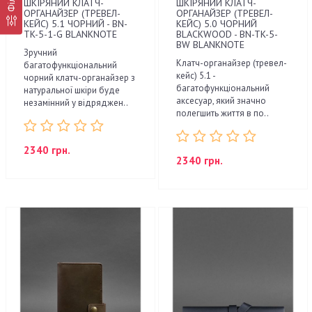
ШКІРЯНИЙ КЛАТЧ-
ШКІРЯНИЙ КЛАТЧ-
ОРГАНАЙЗЕР (ТРЕВЕЛ-
ОРГАНАЙЗЕР (ТРЕВЕЛ-
КЕЙС) 5.1 ЧОРНИЙ - BN-
КЕЙС) 5.0 ЧОРНИЙ
TK-5-1-G BLANKNOTE
BLACKWOOD - BN-TK-5-
BW BLANKNOTE
Зручний
Клатч-органайзер (тревел-
багатофункціональний
кейс) 5.1 -
чорний клатч-органайзер з
багатофункціональний
натуральної шкіри буде
аксесуар, який значно
незамінний у відряджен..
полегшить життя в по..
2340 грн.
2340 грн.