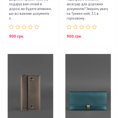
подарує вам спокій в
аксесуар для дорожніх
дорозі, ви будете впевнені,
документів? Зверніть увагу
що всі важливі документи
на Тревел-кейс 3.1 в
п..
горіховому..
900 грн.
900 грн.