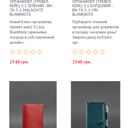
ОРГАНАЙЗЕР (ТРЕВЕЛ-
ОРГАНАЙЗЕР (ТРЕВЕЛ-
КЕЙС) 5.1 ЗЕЛЕНИЙ - BN-
КЕЙС) 5.1 БОРДОВИЙ -
TK-5-1-MALACHITE
BN-TK-5-1-VIN
BLANKNOTE
BLANKNOTE
Новий Клатч-органайзер
Підбираєте стильний
(тревел-кейс) 5.1 від
органайзер для документів
BlankNote гармонійно
в поїздку і на кожен день?
поєднує в собі лаконічний
Зверніть увагу на Клатч-
дизайн і..
орг..
2340 грн.
2340 грн.