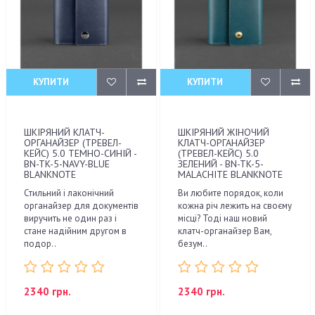
КУПИТИ
КУПИТИ
ШКІРЯНИЙ КЛАТЧ-
ШКІРЯНИЙ ЖІНОЧИЙ
ОРГАНАЙЗЕР (ТРЕВЕЛ-
КЛАТЧ-ОРГАНАЙЗЕР
КЕЙС) 5.0 ТЕМНО-СИНІЙ -
(ТРЕВЕЛ-КЕЙС) 5.0
BN-TK-5-NAVY-BLUE
ЗЕЛЕНИЙ - BN-TK-5-
BLANKNOTE
MALACHITE BLANKNOTE
Стильний і лаконічний
Ви любите порядок, коли
органайзер для документів
кожна річ лежить на своєму
виручить не один раз і
місці? Тоді наш новий
стане надійним другом в
клатч-органайзер Вам,
подор..
безум..
2340 грн.
2340 грн.