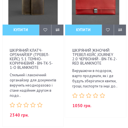
КУПИТИ
КУПИТИ
ШКІРЯНИЙ КЛАТЧ-
ШКІРЯНИЙ ЖІНОЧИЙ
ОРГАНАЙЗЕР (ТРЕВЕЛ-
ТРЕВЕЛ-КЕЙС JOURNEY
КЕЙС) 5.1 ТЕМНО-
2.0 ЧЕРВОНИЙ - BN-TK-2-
КОРИЧНЕВИЙ - BN-TK-5-
RED BLANKNOTE
1-O BLANKNOTE
Вирушаючи в подорож,
Стильний і лаконічний
варто продумати, як і де
органайзер для документів
будуть зберігатися квитки,
виручить неодноразово і
гроші, паспорти та інші до..
стане надійним другом в
подо..
1050 грн.
2340 грн.