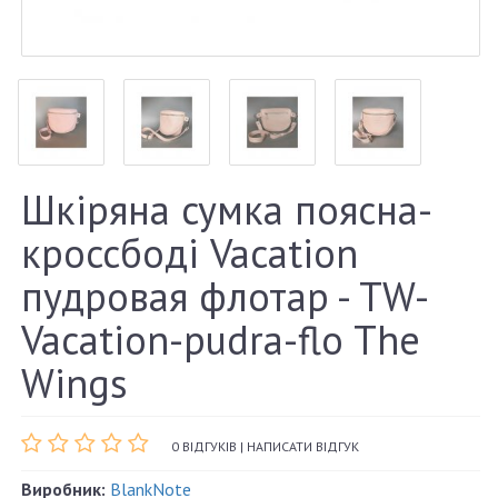
Шкіряна сумка поясна-
кроссбоді Vacation
пудровая флотар - TW-
Vacation-pudra-flo The
Wings
0 ВІДГУКІВ
|
НАПИСАТИ ВІДГУК
Виробник:
BlankNote