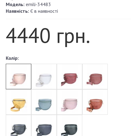
Модель:
emili-34483
Наявність:
Є в наявності
4440 грн.
Колір: