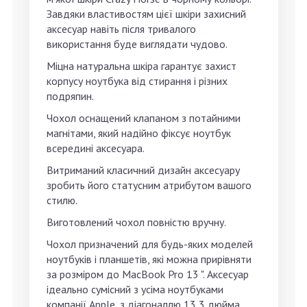
Завдяки властивостям цієї шкіри захисний
аксесуар навіть після тривалого
використання буде виглядати чудово.
Міцна натуральна шкіра гарантує захист
корпусу ноутбука від стирання і різних
подряпин.
Чохол оснащений клапаном з потайними
магнітами, який надійно фіксує ноутбук
всередині аксесуара.
Витриманий класичний дизайн аксесуару
зробить його статусним атрибутом вашого
стилю.
Виготовлений чохол повністю вручну.
Чохол призначений для будь-яких моделей
ноутбуків і планшетів, які можна прирівняти
за розміром до MacBook Pro 13 ". Аксесуар
ідеально сумісний з усіма ноутбуками
компанії Apple, з діагоналлю 13,3 дюйма.