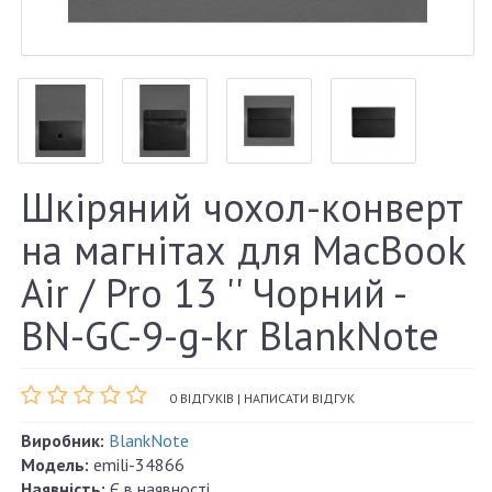
Шкіряний чохол-конверт
на магнітах для MacBook
Air / Pro 13 '' Чорний -
BN-GC-9-g-kr BlankNote
0 ВІДГУКІВ
|
НАПИСАТИ ВІДГУК
Виробник:
BlankNote
Модель:
emili-34866
Наявність:
Є в наявності