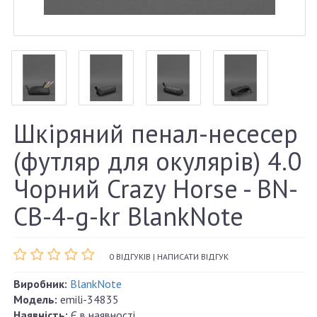
Шкіряний пенал-несесер
(футляр для окулярів) 4.0
Чорний Crazy Horse - BN-
CB-4-g-kr BlankNote
0 ВІДГУКІВ
|
НАПИСАТИ ВІДГУК
Виробник:
BlankNote
Модель:
emili-34835
Наявність:
Є в наявності