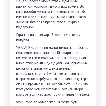
Пенал-несесер може стати відмінним
варіантом корпоративного подарунка. Всі
наші вироби ми пакуємо в крафтові коробки,
вам не доведеться думати над упаковкою,
якщо ви бажаєте презентувати виріб в
подарунок.
Гарантія на аксесуар -
3 роки
з моменту
покупки.
УВАГА
! Вироблення даної шкіри передбачає
природне появлення на ній подряпин і
потертостей в ході використання! Від цього
виріб стає більш індивідуальним і приємним,
це оцінять справжні шанувальники
вінтажного стилю :) А так же перший час
шкіра може фарбуватися при сильному терті
об інші предмети - це особливість її вичинки,
поступово цей ефект зменшується, шкіра
полірується і набуває трохи глянцевий ефект.
Фурнітура та комплектація може бути