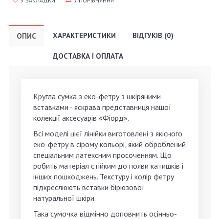
У ЗАКЛАДКИ
У ПОРІВНЯННЯ
ХАРАКТЕРИСТИКИ
ВІДГУКІВ (0)
ОПИС
ДОСТАВКА І ОПЛАТА
Кругла сумка з еко-фетру з шкіряними
вставками - яскрава представниця нашої
колекції аксесуарів «Фіорд».
Всі моделі цієї лінійки виготовлені з якісного
еко-фетру в сірому кольорі, який оброблений
спеціальним латексним просоченням. Що
робить матеріал стійким до появи катишків і
інших пошкоджень. Текстуру і колір фетру
підкреслюють вставки бірюзової
натуральної шкіри.
Така сумочка відмінно доповнить осінньо-