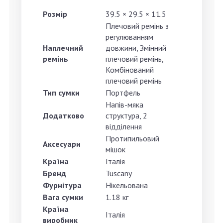
Розмір
39.5 × 29.5 × 11.5
Плечовий ремінь з
регулюванням
Наплечний
довжини, Змінний
ремінь
плечовий ремінь,
Комбінований
плечовий ремінь
Тип сумки
Портфель
Напів-мяка
Додатково
структура, 2
відділення
Протипильовий
Аксесуари
мішок
Країна
Італія
Бренд
Tuscany
Фурнітура
Нікельована
Вага сумки
1.18 кг
Країна
Італія
виробник