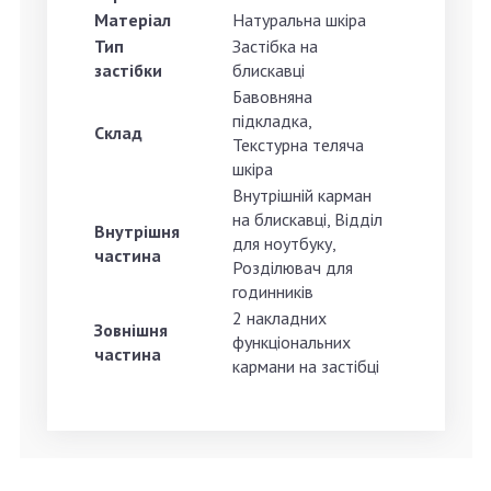
Матеріал
Натуральна шкіра
Тип
Застібка на
застібки
блискавці
Бавовняна
підкладка,
Склад
Текстурна теляча
шкіра
Внутрішній карман
на блискавці, Відділ
Внутрішня
для ноутбуку,
частина
Розділювач для
годинників
2 накладних
Зовнішня
функціональних
частина
кармани на застібці