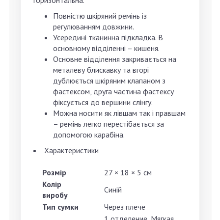
горизонтальна.
Повністю шкіряний ремінь із
регулюванням довжини.
Усередині тканинна підкладка. В
основному відділенні – кишеня.
Основне відділення закривається на
металеву блискавку та вгорі
дублюється шкіряним клапаном з
фастексом, друга частина фастексу
фіксується до вершини слінгу.
Можна носити як лівшам так і правшам
– ремінь легко перестібається за
допомогою карабіна.
Характеристики
Розмір
27 × 18 × 5 см
Колір
Синій
виробу
Тип сумки
Через плече
1 отделение, Мягкая