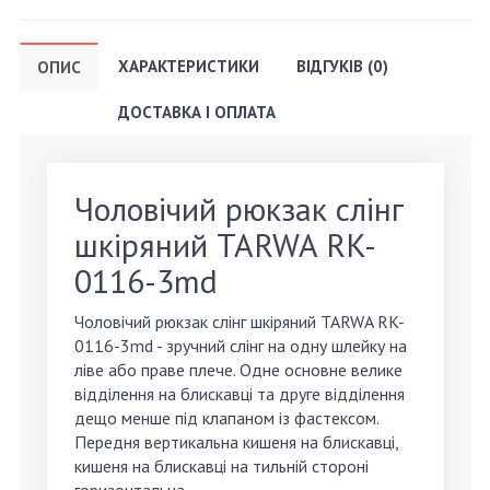
ХАРАКТЕРИСТИКИ
ВІДГУКІВ (0)
ОПИС
ДОСТАВКА І ОПЛАТА
Чоловічий рюкзак слінг
шкіряний TARWA RK-
0116-3md
Чоловічий рюкзак слінг шкіряний TARWA RK-
0116-3md - зручний слінг на одну шлейку на
ліве або праве плече. Одне основне велике
відділення на блискавці та друге відділення
дещо менше під клапаном із фастексом.
Передня вертикальна кишеня на блискавці,
кишеня на блискавці на тильній стороні