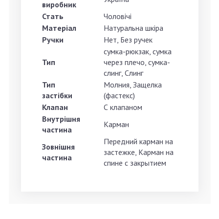
виробник
Стать
Чоловічі
Матеріал
Натуральна шкіра
Ручки
Нет, Без ручек
сумка-рюкзак, сумка
Тип
через плечо, сумка-
слинг, Слинг
Тип
Молния, Защелка
застібки
(фастекс)
Клапан
С клапаном
Внутрішня
Карман
частина
Передний карман на
Зовнішня
застежке, Карман на
частина
спине с закрытием