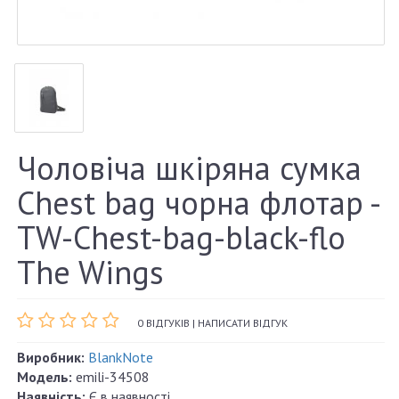
Чоловіча шкіряна сумка
Chest bag чорна флотар -
TW-Chest-bag-black-flo
The Wings
0 ВІДГУКІВ
|
НАПИСАТИ ВІДГУК
Виробник:
BlankNote
Модель:
emili-34508
Наявність:
Є в наявності