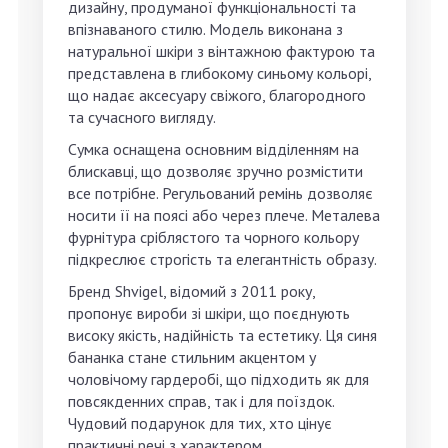
дизайну, продуманої функціональності та
впізнаваного стилю. Модель виконана з
натуральної шкіри з вінтажною фактурою та
представлена в глибокому синьому кольорі,
що надає аксесуару свіжого, благородного
та сучасного вигляду.
Сумка оснащена основним відділенням на
блискавці, що дозволяє зручно розмістити
все потрібне. Регульований ремінь дозволяє
носити її на поясі або через плече. Металева
фурнітура сріблястого та чорного кольору
підкреслює строгість та елегантність образу.
Бренд Shvigel, відомий з 2011 року,
пропонує вироби зі шкіри, що поєднують
високу якість, надійність та естетику. Ця синя
бананка стане стильним акцентом у
чоловічому гардеробі, що підходить як для
повсякденних справ, так і для поїздок.
Чудовий подарунок для тих, хто цінує
практичні речі з характером.