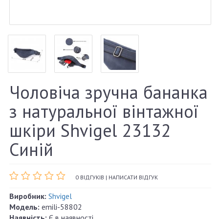
Чоловіча зручна бананка
з натуральної вінтажної
шкіри Shvigel 23132
Синій
0 ВІДГУКІВ
|
НАПИСАТИ ВІДГУК
Виробник:
Shvigel
Модель:
emili-58802
Наявність:
Є в наявності