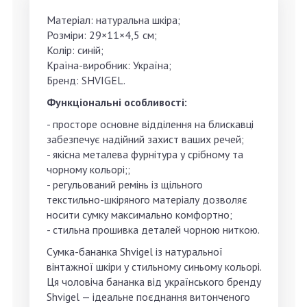
Матеріал: натуральна шкіра;
Розміри: 29×11×4,5 см;
Колір: синій;
Країна-виробник: Україна;
Бренд: SHVIGEL.
Функціональні особливості:
- просторе основне відділення на блискавці
забезпечує надійний захист ваших речей;
- якісна металева фурнітура у срібному та
чорному кольорі;;
- регульований ремінь із щільного
текстильно-шкіряного матеріалу дозволяє
носити сумку максимально комфортно;
- стильна прошивка деталей чорною ниткою.
Сумка-бананка Shvigel із натуральної
вінтажної шкіри у стильному синьому кольорі.
Ця чоловіча бананка від українського бренду
Shvigel — ідеальне поєднання витонченого