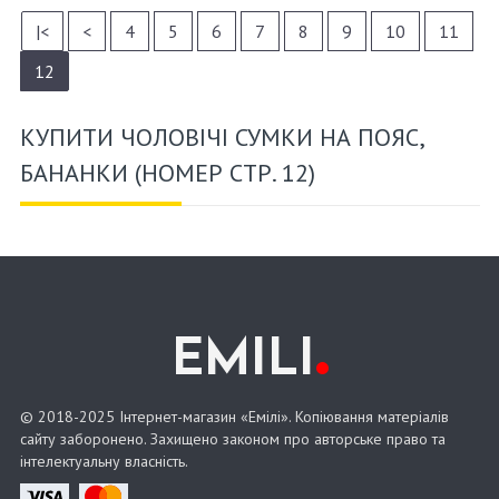
|<
<
4
5
6
7
8
9
10
11
12
КУПИТИ ЧОЛОВІЧІ СУМКИ НА ПОЯС,
БАНАНКИ (НОМЕР СТР. 12)
.
EMILI
© 2018-2025 Інтернет-магазин «Емілі». Копіювання матеріалів
сайту заборонено. Захищено законом про авторське право та
інтелектуальну власність.