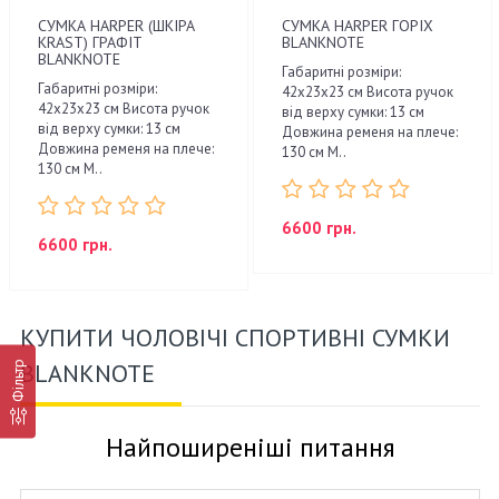
СУМКА HARPER (ШКІРА
СУМКА HARPER ГОРІХ
KRAST) ГРАФІТ
BLANKNOTE
BLANKNOTE
Габаритні розміри:
Габаритні розміри:
42х23х23 см Висота ручок
42х23х23 см Висота ручок
від верху сумки: 13 см
від верху сумки: 13 см
Довжина ременя на плече:
Довжина ременя на плече:
130 см М..
130 см М..
6600 грн.
6600 грн.
КУПИТИ ЧОЛОВІЧІ СПОРТИВНІ СУМКИ
BLANKNOTE
Фільтр
Найпоширеніші питання