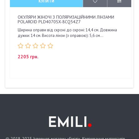
КУПИТИ
ОКУЛЯРИ ЖІНОЧІ З ПОЛЯРИЗАЦІЙНИМИ ЛІНЗАМИ
POLAROID PLD4070SX-8CQ54Z7
Ширина оправи від скроні до скроні: 14,4 см. Довжина
дужки: 14 см. Висота лінзи (з оправою): 5,6 см...
2205 грн.
.
EMILI
© 2018-2025 Інтернет-магазин «Емілі». Копіювання матеріалів