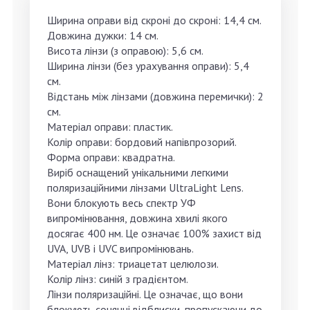
Ширина оправи від скроні до скроні: 14,4 см.
Довжина дужки: 14 см.
Висота лінзи (з оправою): 5,6 см.
Ширина лінзи (без урахування оправи): 5,4
см.
Відстань між лінзами (довжина перемички): 2
см.
Матеріал оправи: пластик.
Колір оправи: бордовий напівпрозорий.
Форма оправи: квадратна.
Виріб оснащений унікальними легкими
поляризаційними лінзами UltraLight Lens.
Вони блокують весь спектр УФ
випромінювання, довжина хвилі якого
досягає 400 нм. Це означає 100% захист від
UVA, UVB і UVC випромінювань.
Матеріал лінз: триацетат целюлози.
Колір лінз: синій з градієнтом.
Лінзи поляризаційні. Це означає, що вони
блокують сонячні відблиски, пропускаючи до