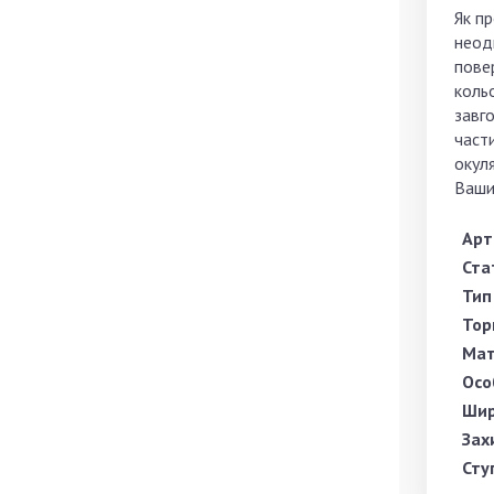
Як пр
неод
повер
кольо
завго
части
окуля
Ваших
Арт
Ста
Тип
Тор
Мат
Осо
Шир
Зах
Сту