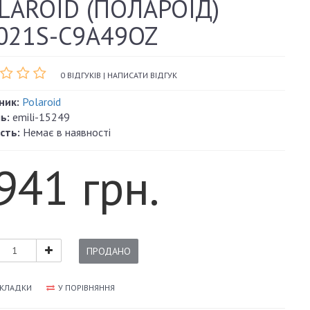
LAROID (ПОЛАРОЇД)
021S-C9A49OZ
0 ВІДГУКІВ
|
НАПИСАТИ ВІДГУК
ник:
Polaroid
ь:
emili-15249
сть:
Немає в наявності
941 грн.
ПРОДАНО
АКЛАДКИ
У ПОРІВНЯННЯ