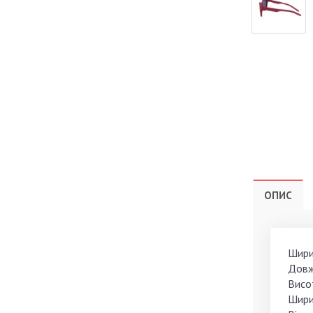
ОПИС
Ширин
Довж
Висот
Ширин