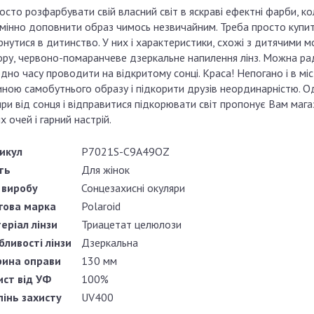
осто розфарбувати свій власний світ в яскраві ефектні фарби, к
мінно доповнити образ чимось незвичайним. Треба просто купи
нутися в дитинство. У них і характеристики, схожі з дитячими 
ру, червоно-помаранчеве дзеркальне напилення лінз. Можна раді
дно часу проводити на відкритому сонці. Краса! Непогано і в мі
ною самобутнього образу і підкорити друзів неординарністю. Од
ри від сонця і відправитися підкорювати світ пропонує Вам магаз
 очей і гарний настрій.
икул
P7021S-C9A49OZ
ть
Для жінок
 виробу
Сонцезахисні окуляри
гова марка
Polaroid
еріал лінзи
Триацетат целюлози
бливості лінзи
Дзеркальна
ина оправи
130 мм
ист від УФ
100%
пінь захисту
UV400