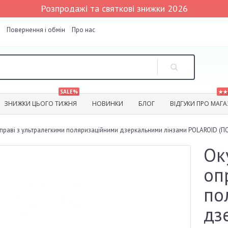
Розпродажі та святкові знижки 2026
Повернення і обмін
Про нас
SALE%
★★
ЗНИЖКИ ЦЬОГО ТИЖНЯ
НОВИНКИ
БЛОГ
ВІДГУКИ ПРО МАГ
 оправі з ультралегкими поляризаційними дзеркальними лінзами POLAROID 
Ок
оп
по
дз