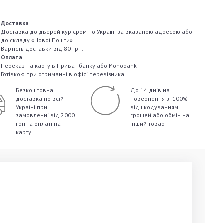
Доставка
Доставка до дверей кур'єром по Україні за вказаною адресою або
до складу «Нової Пошти»
Вартість доставки від 80 грн.
Оплата
Переказ на карту в Приват банку або Monobank
Готівкою при отриманні в офісі перевізника
Безкоштовна
До 14 днів на
доставка по всій
повернення зі 100%
Україні
при
відшкодуванням
замовленні від 2000
грошей
або обмін на
грн та оплаті на
інший товар
карту