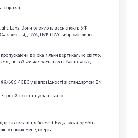
а оправа).
ight Lens. Вони блокують весь спектр УФ
% захист від UVA, UVB і UVC випромінювань.
 пропускаючи до ока тільки вертикальне світло.
од, і в той же час захищають Ваші очі від
89/686 / ЕЕС у відповідності зі стандартом EN
 ч. російською та українською.
дрізнятися від дійсності. Будь ласка, зробіть
цію у наших менеджерів.