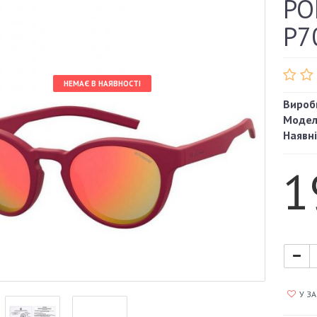
PO
P7
НЕМАЄ В НАЯВНОСТІ
Вироб
Модел
Наявні
1
У З