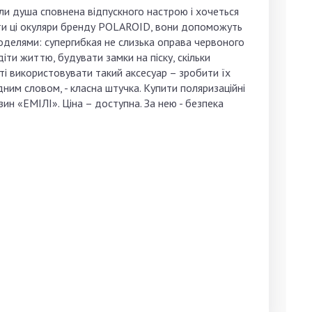
оли душа сповнена відпускного настрою і хочеться
ти ці окуляри бренду POLAROID, вони допоможуть
моделями: супергибкая не слизька оправа червоного
ти життю, будувати замки на піску, скільки
сті використовувати такий аксесуар – зробити їх
ним словом, - класна штучка. Купити поляризаційні
ин «ЕМІЛІ». Ціна – доступна. За нею - безпека