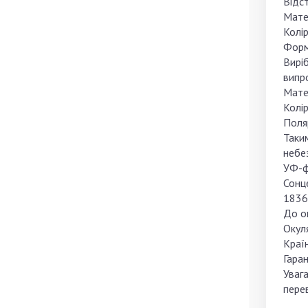
Відст
Матер
Колір
Форм
Вирі
випр
Матер
Колір
Поляр
Таки
небе
УФ-фі
Сонц
1836
До ок
Окул
Краї
Гаран
Увага
пере