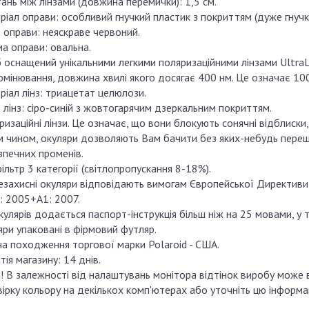
ань між лінзами (довжина перемички): 1,5 см.
іал оправи: особливий гнучкий пластик з покриттям (дуже гнучк
 оправи: неяскраве червоний.
а оправи: овальна.
б оснащений унікальними легкими поляризаційними лінзами UltraL
омінювання, довжина хвилі якого досягає 400 нм. Це означає 100
іал лінз: триацетат целюлози.
 лінз: сіро-синій з жовтогарячим дзеркальним покриттям.
изаційні лінзи. Це означає, що вони блокують сонячні відблиски,
м чином, окуляри дозволяють Вам бачити без яких-небудь перешк
зпечних променів.
льтр 3 категорії (світлопропускання 8-18%).
езахисні окуляри відповідають вимогам Європейської Директиви 
: 2005+А1: 2007.
улярів додається паспорт-інструкція більш ніж на 25 мовами, у т.
яри упаковані в фірмовий футляр.
на походження торгової марки Polaroid - США.
тія магазину: 14 днів.
! В залежності від налаштувань монітора відтінок виробу може ві
вірку кольору на декількох комп'ютерах або уточніть цю інформа