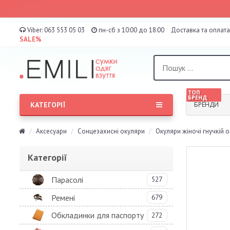
Viber:
063 553 05 03
пн-сб з 10:00 до 18:00
Доставка та оплата
SALE%
ТОП
БРЕНД
КАТЕГОРІЇ
БРЕНДИ
Аксесуари
Сонцезахисні окуляри
Окуляри жіночі гнучкій
Категорії
Парасолі
527
Ремені
679
Обкладинки для паспорту
272