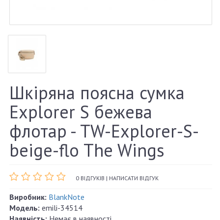
Шкіряна поясна сумка
Explorer S бежева
флотар - TW-Explorer-S-
beige-flo The Wings
0 ВІДГУКІВ
|
НАПИСАТИ ВІДГУК
Виробник:
BlankNote
Модель:
emili-34514
Наявність:
Немає в наявності