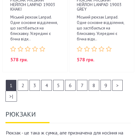
НЕЙЛОН LANPAD 19003
НЕЙЛОН LANPAD 19003
KHAKI
GREY
Міський рюкзак Lanpad.
Міський рюкзак Lanpad.
Одне основне відділення,
Одне основне відділення,
що застібається на
що застібається на
блискавку. Усередині є
блискавку. Усередині є
бічна відк..
бічна відк..
578 грн.
578 грн.
1
2
3
4
5
6
7
8
9
>
>|
РЮКЗАКИ
Рюкзак - це така ж сумка, але призначена для носіння на