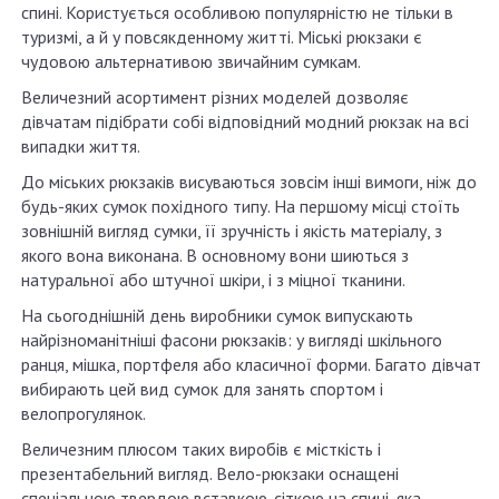
спині. Користується особливою популярністю не тільки в
туризмі, а й у повсякденному житті. Міські рюкзаки є
чудовою альтернативою звичайним сумкам.
Величезний асортимент різних моделей дозволяє
дівчатам підібрати собі відповідний модний рюкзак на всі
випадки життя.
До міських рюкзаків висуваються зовсім інші вимоги, ніж до
будь-яких сумок похідного типу. На першому місці стоїть
зовнішній вигляд сумки, її зручність і якість матеріалу, з
якого вона виконана. В основному вони шиються з
натуральної або штучної шкіри, і з міцної тканини.
На сьогоднішній день виробники сумок випускають
найрізноманітніші фасони рюкзаків: у вигляді шкільного
ранця, мішка, портфеля або класичної форми. Багато дівчат
вибирають цей вид сумок для занять спортом і
велопрогулянок.
Величезним плюсом таких виробів є місткість і
презентабельний вигляд. Вело-рюкзаки оснащені
спеціальною твердою вставкою-сіткою на спині, яка