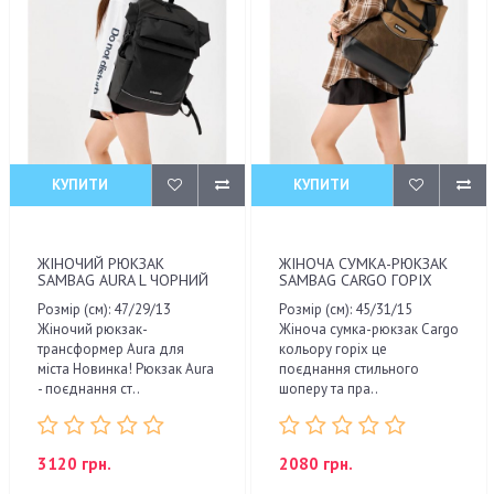
КУПИТИ
КУПИТИ
ЖІНОЧИЙ РЮКЗАК
ЖІНОЧА СУМКА-РЮКЗАК
SAMBAG AURA L ЧОРНИЙ
SAMBAG CARGO ГОРІХ
Розмір (см): 47/29/13
Розмір (см): 45/31/15
Жіночий рюкзак-
Жіноча сумка-рюкзак Cargo
трансформер Aura для
кольору горіх це
міста Новинка! Рюкзак Aura
поєднання стильного
- поєднання ст..
шоперу та пра..
3120 грн.
2080 грн.