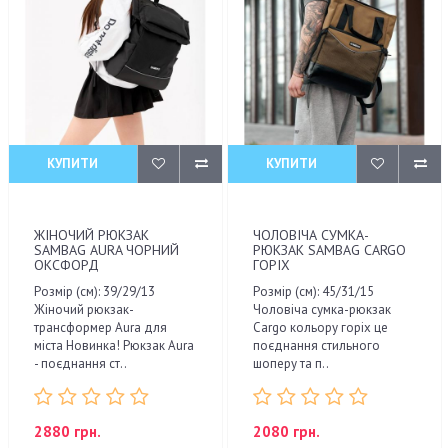
КУПИТИ
КУПИТИ
ЖІНОЧИЙ РЮКЗАК
ЧОЛОВІЧА СУМКА-
SAMBAG AURA ЧОРНИЙ
РЮКЗАК SAMBAG CARGO
ОКСФОРД
ГОРІХ
Розмір (см): 39/29/13
Розмір (см): 45/31/15
Жіночий рюкзак-
Чоловіча сумка-рюкзак
трансформер Aura для
Cargo кольору горіх це
міста Новинка! Рюкзак Aura
поєднання стильного
- поєднання ст..
шоперу та п..
2880 грн.
2080 грн.