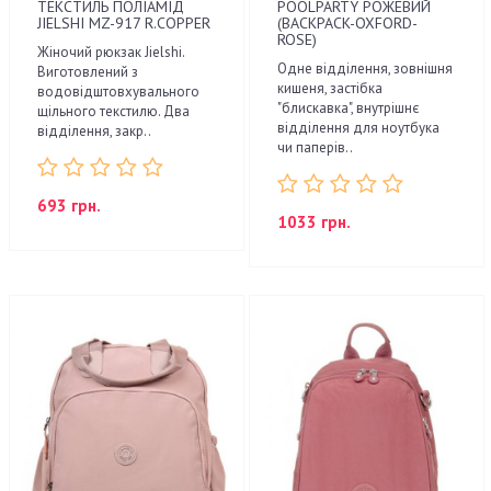
ТЕКСТИЛЬ ПОЛІАМІД
POOLPARTY РОЖЕВИЙ
JIELSHI MZ-917 R.COPPER
(BACKPACK-OXFORD-
ROSE)
Жіночий рюкзак Jielshi.
Одне відділення, зовнішня
Виготовлений з
кишеня, застібка
водовідштовхувального
"блискавка", внутрішнє
щільного текстилю. Два
відділення для ноутбука
відділення, закр..
чи паперів..
693 грн.
1033 грн.