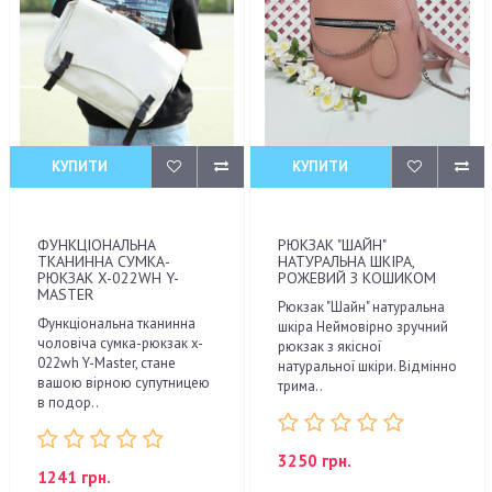
КУПИТИ
КУПИТИ
ФУНКЦІОНАЛЬНА
РЮКЗАК "ШАЙН"
ТКАНИННА СУМКА-
НАТУРАЛЬНА ШКІРА,
РЮКЗАК X-022WH Y-
РОЖЕВИЙ З КОШИКОМ
MASTER
Рюкзак "Шайн" натуральна
Функціональна тканинна
шкіра Неймовірно зручний
чоловіча сумка-рюкзак x-
рюкзак з якісної
022wh Y-Master, стане
натуральної шкіри. Відмінно
вашою вірною супутницею
трима..
в подор..
3250 грн.
1241 грн.