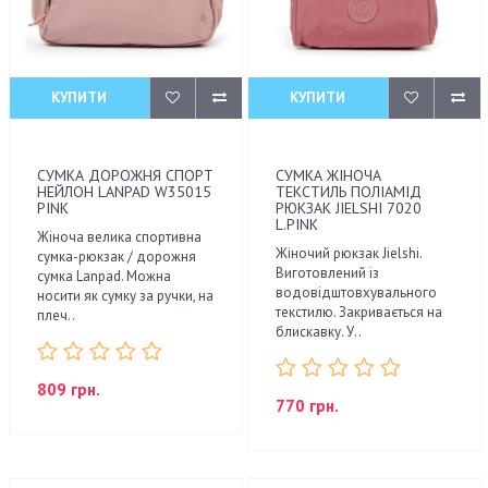
КУПИТИ
КУПИТИ
СУМКА ДОРОЖНЯ СПОРТ
СУМКА ЖІНОЧА
НЕЙЛОН LANPAD W35015
ТЕКСТИЛЬ ПОЛІАМІД
PINK
РЮКЗАК JIELSHI 7020
L.PINK
Жіноча велика спортивна
Жіночий рюкзак Jielshi.
сумка-рюкзак / дорожня
Виготовлений із
сумка Lanpad. Можна
водовідштовхувального
носити як сумку за ручки, на
текстилю. Закривається на
плеч..
блискавку. У..
809 грн.
770 грн.