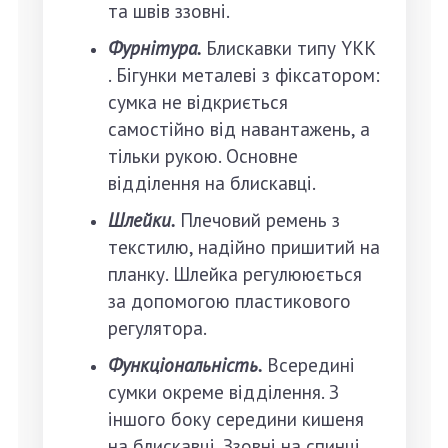
та швів ззовні.
Фурнітура.
Блискавки типу YKK
. Бігунки металеві з фіксатором:
сумка не відкриється
самостійно від навантажень, а
тільки рукою. Основне
відділення на блискавці.
Шлейки.
Плечовий ремень з
текстилю, надійно пришитий на
планку. Шлейка регулююється
за допомогою пластикового
регулятора.
Функціональність.
Всередині
сумки окреме відділення. З
іншого боку середини кишеня
на блискавці. Ззовні на спинці